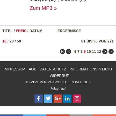
Zum MP3
TITEL
/
PREIS
/
DATUM
ERGEBNISSE
10
/
20
/
50
81 BIS 90 VON 271
ǀ<
<
>
>ǀ
6
7
8
9
10
11
12
IMPRESSUM
AGB
DATENSCHUTZ
INFORMATIONSPFLICHT
WIDERRUF
© GABAL VERLAG GMBH OFFENBACH 2019
Folgen auf