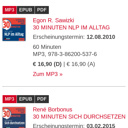
CMS_S
gabal-
Se
Wird für die Speicherung der Benutzer-
T
ESSION
verlag.
ssi
Session verwendet
T
MP3
_ID
EPUB
de
PDF
on
P
H
Egon R. Sawizki
gabal-
Speichert den Zustimmungsstatus des
90
GV_CO
T
verlag.
Benutzers für Cookies auf der aktuellen
Ta
OKIES
T
30 MINUTEN NLP IM ALLTAG
de
Domäne.
ge
P
Erscheinungstermin:
12.08.2010
60 Minuten
MP3, 978-3-86200-537-6
€ 16,90 (D)
| € 16,90 (A)
Zum MP3
MP3
EPUB
PDF
René Borbonus
30 MINUTEN SICH DURCHSETZEN
Erscheinungstermin:
03.02.2015