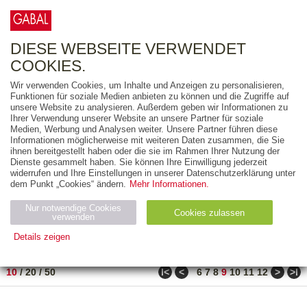
0
ARTIKEL
0.00 €
DIESE WEBSEITE VERWENDET
COOKIES.
Wir verwenden Cookies, um Inhalte und Anzeigen zu personalisieren,
FREITEXT
Funktionen für soziale Medien anbieten zu können und die Zugriffe auf
unsere Website zu analysieren. Außerdem geben wir Informationen zu
Ihrer Verwendung unserer Website an unsere Partner für soziale
AUSGABEART
Medien, Werbung und Analysen weiter. Unsere Partner führen diese
Informationen möglicherweise mit weiteren Daten zusammen, die Sie
AUS DER REIHE
ihnen bereitgestellt haben oder die sie im Rahmen Ihrer Nutzung der
Dienste gesammelt haben. Sie können Ihre Einwilligung jederzeit
widerrufen und Ihre Einstellungen in unserer Datenschutzerklärung unter
ZUM THEMA
dem Punkt „Cookies“ ändern.
Mehr Informationen.
Nur notwendige Cookies
Neuerscheinung
Bestseller
Cookies zulassen
suchen
verwenden
Details zeigen
TITEL
/
PREIS
/
DATUM
81 BIS 90 VON 271
Notwendig (2)
Statistiken (4)
Marketing (4)
ǀ<
<
>
>ǀ
10
/
20
/
50
6
7
8
9
10
11
12
Anbiet
Abl
Ty
Name
Zweck
er
auf
p
H