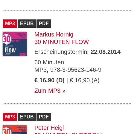
MP3
EPUB
PDF
Markus Hornig
30 MINUTEN FLOW
Erscheinungstermin:
22.08.2014
60 Minuten
MP3, 978-3-95623-146-9
€ 16,90 (D)
| € 16,90 (A)
Zum MP3
MP3
EPUB
PDF
Peter Heigl