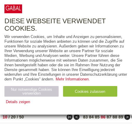
0
ARTIKEL
0.00 €
DIESE WEBSEITE VERWENDET
COOKIES.
Wir verwenden Cookies, um Inhalte und Anzeigen zu personalisieren,
FREITEXT
Funktionen für soziale Medien anbieten zu können und die Zugriffe auf
unsere Website zu analysieren. Außerdem geben wir Informationen zu
Ihrer Verwendung unserer Website an unsere Partner für soziale
AUSGABEART
Medien, Werbung und Analysen weiter. Unsere Partner führen diese
Informationen möglicherweise mit weiteren Daten zusammen, die Sie
AUS DER REIHE
ihnen bereitgestellt haben oder die sie im Rahmen Ihrer Nutzung der
Dienste gesammelt haben. Sie können Ihre Einwilligung jederzeit
widerrufen und Ihre Einstellungen in unserer Datenschutzerklärung unter
ZUM THEMA
dem Punkt „Cookies“ ändern.
Mehr Informationen.
Nur notwendige Cookies
Neuerscheinung
Bestseller
Cookies zulassen
suchen
verwenden
Details zeigen
TITEL
/
PREIS
/
DATUM
851 BIS 860 VON 917
Notwendig (2)
Statistiken (4)
Marketing (4)
ǀ<
<
>
10
/
20
/
50
83
84
85
86
87
88
89
Anbiet
Abl
Ty
Name
Zweck
er
auf
p
H