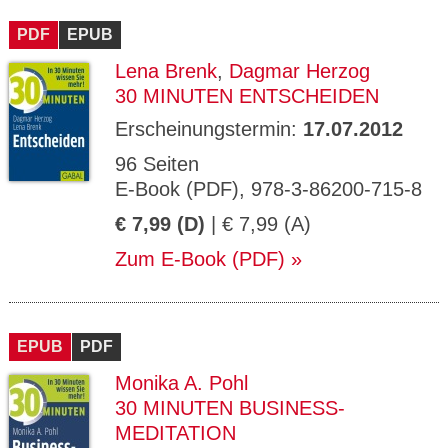
CMS_S
gabal-
Se
Wird für die Speicherung der Benutzer-
T
ESSION
verlag.
ssi
Session verwendet
T
PDF
_ID
EPUB
de
on
P
H
Lena Brenk
,
Dagmar Herzog
gabal-
Speichert den Zustimmungsstatus des
90
GV_CO
T
verlag.
Benutzers für Cookies auf der aktuellen
Ta
OKIES
T
30 MINUTEN ENTSCHEIDEN
de
Domäne.
ge
P
Erscheinungstermin:
17.07.2012
96 Seiten
E-Book (PDF), 978-3-86200-715-8
€ 7,99 (D)
| € 7,99 (A)
Zum E-Book (PDF)
EPUB
PDF
Monika A. Pohl
30 MINUTEN BUSINESS-
MEDITATION