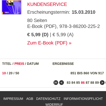
KUNDENSERVICE
Erscheinungstermin:
15.03.2010
80 Seiten
E-Book (PDF), 978-3-86200-225-2
€ 5,99 (D)
| € 5,99 (A)
Zum E-Book (PDF)
TITEL
/
PREIS
/
DATUM
ERGEBNISSE
10
/
20
/
50
851 BIS 860 VON 917
ǀ<
<
>
83
84
85
86
87
88
89
IMPRESSUM
AGB
DATENSCHUTZ
INFORMATIONSPFLICHT
WIDERRUF