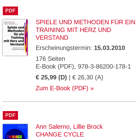
CMS_S
gabal-
Se
Wird für die Speicherung der Benutzer-
T
ESSION
verlag.
ssi
Session verwendet
T
PDF
_ID
de
on
P
H
SPIELE UND METHODEN FÜR EIN
gabal-
Speichert den Zustimmungsstatus des
90
GV_CO
T
verlag.
Benutzers für Cookies auf der aktuellen
Ta
OKIES
T
TRAINING MIT HERZ UND
de
Domäne.
ge
P
VERSTAND
Erscheinungstermin:
15.03.2010
176 Seiten
E-Book (PDF), 978-3-86200-178-1
€ 25,99 (D)
| € 26,30 (A)
Zum E-Book (PDF)
PDF
Ann Salerno
,
Lillie Brock
CHANGE CYCLE