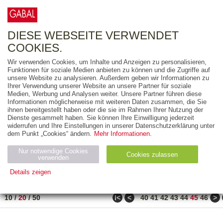
0
ARTIKEL
0.00 €
DIESE WEBSEITE VERWENDET
COOKIES.
Wir verwenden Cookies, um Inhalte und Anzeigen zu personalisieren,
FREITEXT
Funktionen für soziale Medien anbieten zu können und die Zugriffe auf
unsere Website zu analysieren. Außerdem geben wir Informationen zu
Ihrer Verwendung unserer Website an unsere Partner für soziale
AUSGABEART
Medien, Werbung und Analysen weiter. Unsere Partner führen diese
Informationen möglicherweise mit weiteren Daten zusammen, die Sie
AUS DER REIHE
ihnen bereitgestellt haben oder die sie im Rahmen Ihrer Nutzung der
Dienste gesammelt haben. Sie können Ihre Einwilligung jederzeit
widerrufen und Ihre Einstellungen in unserer Datenschutzerklärung unter
ZUM THEMA
dem Punkt „Cookies“ ändern.
Mehr Informationen.
Nur notwendige Cookies
Neuerscheinung
Bestseller
Cookies zulassen
suchen
verwenden
Details zeigen
TITEL
/
PREIS
/
DATUM
881 BIS 900 VON 917
Notwendig (2)
Statistiken (4)
Marketing (4)
ǀ<
<
>
10
/
20
/
50
40
41
42
43
44
45
46
Anbiet
Abl
Ty
Name
Zweck
er
auf
p
H