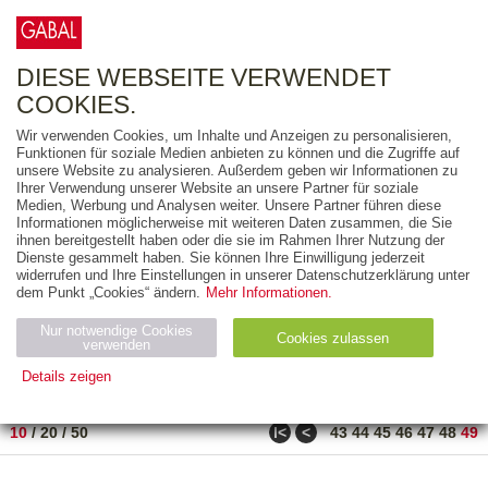
0
ARTIKEL
0.00 €
DIESE WEBSEITE VERWENDET
COOKIES.
Wir verwenden Cookies, um Inhalte und Anzeigen zu personalisieren,
FREITEXT
Funktionen für soziale Medien anbieten zu können und die Zugriffe auf
unsere Website zu analysieren. Außerdem geben wir Informationen zu
Ihrer Verwendung unserer Website an unsere Partner für soziale
AUSGABEART
Medien, Werbung und Analysen weiter. Unsere Partner führen diese
Informationen möglicherweise mit weiteren Daten zusammen, die Sie
AUS DER REIHE
ihnen bereitgestellt haben oder die sie im Rahmen Ihrer Nutzung der
Dienste gesammelt haben. Sie können Ihre Einwilligung jederzeit
widerrufen und Ihre Einstellungen in unserer Datenschutzerklärung unter
ZUM THEMA
dem Punkt „Cookies“ ändern.
Mehr Informationen.
Nur notwendige Cookies
Neuerscheinung
Bestseller
Cookies zulassen
suchen
verwenden
Details zeigen
TITEL
/
PREIS
/
DATUM
481 BIS 486 VON 486
Notwendig (2)
Statistiken (4)
Marketing (4)
ǀ<
<
10
/
20
/
50
43
44
45
46
47
48
49
Anbiet
Abl
Ty
Name
Zweck
er
auf
p
H