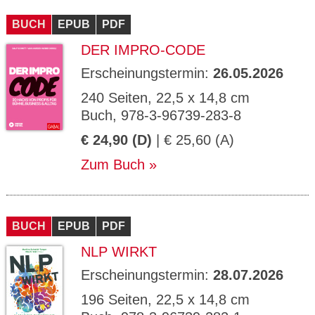
CMS_S
gabal-
Se
Wird für die Speicherung der Benutzer-
T
ESSION
verlag.
ssi
Session verwendet
T
BUCH
_ID
EPUB
de
PDF
on
P
H
DER IMPRO-CODE
gabal-
Speichert den Zustimmungsstatus des
90
GV_CO
T
verlag.
Benutzers für Cookies auf der aktuellen
Ta
OKIES
T
de
Domäne.
ge
Erscheinungstermin:
26.05.2026
P
240 Seiten, 22,5 x 14,8 cm
Buch, 978-3-96739-283-8
€ 24,90 (D)
| € 25,60 (A)
Zum Buch
BUCH
EPUB
PDF
NLP WIRKT
Erscheinungstermin:
28.07.2026
196 Seiten, 22,5 x 14,8 cm