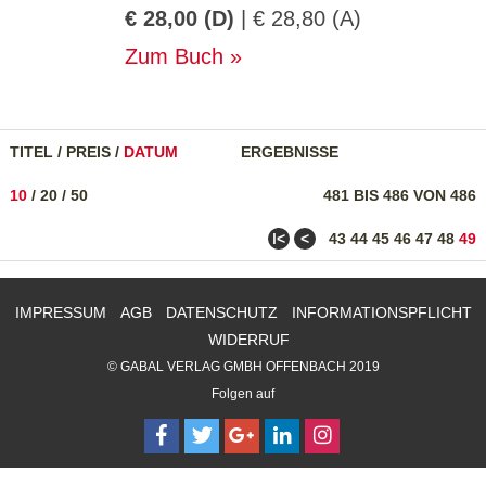
€ 28,00 (D)
| € 28,80 (A)
Zum Buch
TITEL
/
PREIS
/
DATUM
ERGEBNISSE
10
/
20
/
50
481 BIS 486 VON 486
ǀ<
<
43
44
45
46
47
48
49
IMPRESSUM
AGB
DATENSCHUTZ
INFORMATIONSPFLICHT
WIDERRUF
© GABAL VERLAG GMBH OFFENBACH 2019
Folgen auf