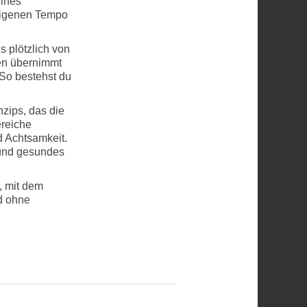
eines
eigenen Tempo
s plötzlich von
ben übernimmt
So bestehst du
zips, das die
ereiche
 Achtsamkeit.
 und gesundes
, mit dem
nd ohne