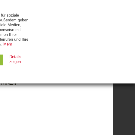
ETTER
KONTAKT
für soziale
. Außerdem geben
iale Medien,
herweise mit
hmen Ihrer
errufen und Ihre
.
Mehr
Details
zeigen
HR
RINZIP
Ablauf
Typ
Session
HTTP
90 Tage
HTTP