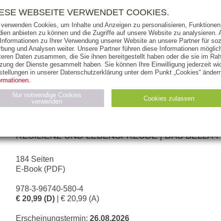
RIGHTS
PRESSE
HANDEL
FÜR UNTERNEHMEN
NEWSL
IESE WEBSEITE VERWENDET COOKIES.
 verwenden Cookies, um Inhalte und Anzeigen zu personalisieren, Funktionen 
ien anbieten zu können und die Zugriffe auf unsere Website zu analysieren
 Informationen zu Ihrer Verwendung unserer Website an unsere Partner für soz
bung und Analysen weiter. Unsere Partner führen diese Informationen möglic
THEMEN
AUTOREN
VERLAG
teren Daten zusammen, die Sie ihnen bereitgestellt haben oder die sie im Ra
zung der Dienste gesammelt haben. Sie können Ihre Einwilligung jederzeit wid
stellungen in unserer Datenschutzerklärung unter dem Punkt „Cookies“ ändern
ormationen.
KAROLINE BITSCHNAU-DELLAMARIA
Nur notwendige Cookies
Cookies zulassen
verwenden
Jeden Tag ein bisschen stärker
DEIN ALLTAGSTAUGLICHER KOMPASS FÜR ME
Statistiken (4)
Marketing (4)
RESILIENZ UND LEBENSFREUDE | DAS BELLA-P
Anbieter
Zweck
gabal-
184 Seiten
N_ID
Wird für die Speicherung der Benutzer-Session verwendet
verlag.de
E-Book (PDF)
gabal-
Speichert den Zustimmungsstatus des Benutzers für Cookies
verlag.de
auf der aktuellen Domäne.
978-3-96740-580-4
€ 20,99 (D)
| € 20,99 (A)
Erscheinungstermin:
26.08.2026