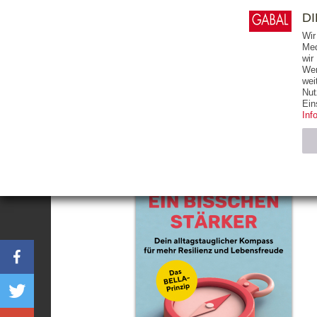
0
ARTIKEL
0.00 €
D
Wir
Med
wir
Wer
START
BÜCHER
wei
Nut
Ein
Inf
Notwendig (2)
Name
CMS_SESSIO
GV_COOKIES