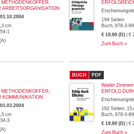
METHODENKOFFER. G
ERFOLGREI
ARBEITSORGANISATION
Erscheinungst
01.10.2004
194 Seiten
5,3 cm
Buch, 978-3-8
454-1
€ 19,90 (D)
| € 
(A)
Zum Buch
BUCH
PDF
Walter Zimme
METHODENKOFFER. G
ERFOLG DURC
KOMMUNIKATION
Erscheinungst
01.03.2004
192 Seiten, 15,
5,3 cm
Buch, 978-3-8
434-3
€ 19,90 (D)
| € 
(A)
Zum Buch