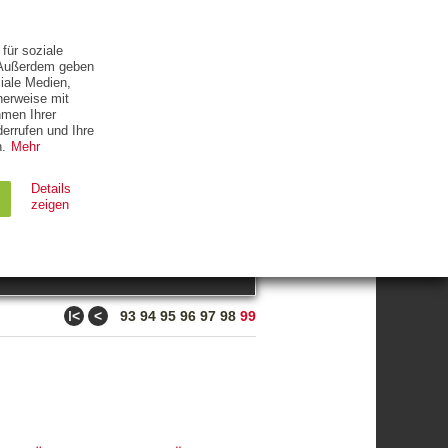
ETTER
KONTAKT
für soziale
. Außerdem geben
iale Medien,
herweise mit
hmen Ihrer
errufen und Ihre
.
Mehr
ZUM THEMA
Details
zeigen
suchen
Ablauf
Typ
ǀ<
<
93
94
95
96
97
98
99
Session
HTTP
90 Tage
HTTP