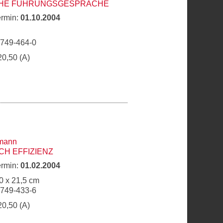
CHE FÜHRUNGSGESPRÄCHE
ermin:
01.10.2004
9749-464-0
20,50 (A)
rmann
H EFFIZIENZ
ermin:
01.02.2004
0 x 21,5 cm
9749-433-6
20,50 (A)