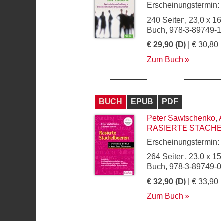
Erscheinungstermin:
240 Seiten, 23,0 x 1
Buch, 978-3-89749-
€ 29,90 (D)
| € 30,80 
Zum Buch
BUCH
EPUB
PDF
Peter Sawtschenko
,
RASIERTE STACH
Erscheinungstermin:
264 Seiten, 23,0 x 1
Buch, 978-3-89749-
€ 32,90 (D)
| € 33,90 
Zum Buch