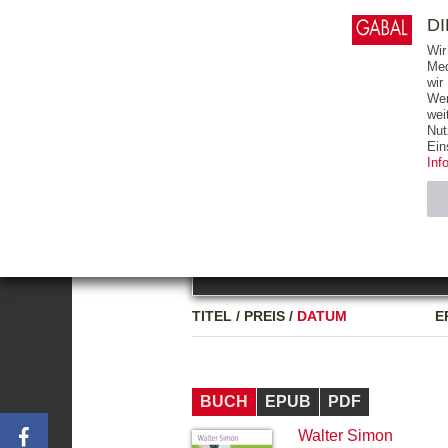
0
ARTIKEL
0.00 €
D
Wir
Med
wir
Wer
START
BÜCHER
wei
Nut
GESAMTVERZEICHNIS
BÜCHER
E-BO
Ein
Inf
FREITEXT
Neuerscheinung
Bests
Notwendig (2)
Name
TITEL
/
PREIS
/
DATUM
E
CMS_SESSIO
GV_COOKIES
BUCH
EPUB
PDF
Walter Simon