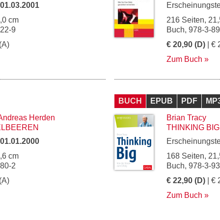
01.03.2001
Erscheinungst
6,0 cm
216 Seiten, 21,
122-9
Buch, 978-3-8
(A)
€ 20,90 (D)
| € 
Zum Buch
BUCH
EPUB
PDF
MP
Andreas Herden
Brian Tracy
ELBEEREN
THINKING BIG
01.01.2000
Erscheinungst
5,6 cm
168 Seiten, 21,
080-2
Buch, 978-3-9
(A)
€ 22,90 (D)
| € 
Zum Buch