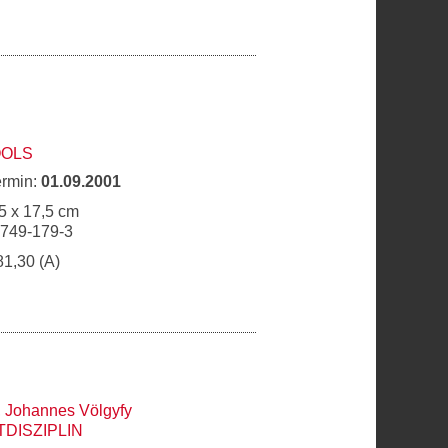
OOLS
ermin:
01.09.2001
5 x 17,5 cm
9749-179-3
81,30 (A)
,
Johannes Völgyfy
DISZIPLIN