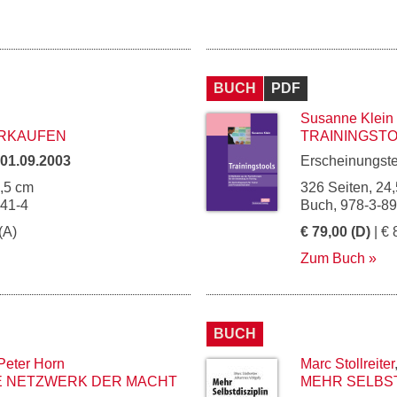
BUCH
PDF
Susanne Klein
ERKAUFEN
TRAININGST
01.09.2003
Erscheinungst
1,5 cm
326 Seiten, 24,
341-4
Buch, 978-3-8
(A)
€ 79,00 (D)
| € 
Zum Buch
BUCH
Peter Horn
Marc Stollreiter
 NETZWERK DER MACHT
MEHR SELBST