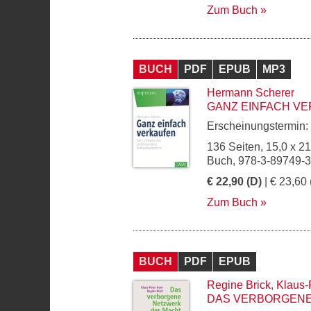
Zum Buch
BUCH
PDF
EPUB
MP3
Hermann Scherer
GANZ EINFACH V
Erscheinungstermin:
136 Seiten, 15,0 x 2
Buch, 978-3-89749-
€ 22,90 (D)
| € 23,60 
Zum Buch
BUCH
PDF
EPUB
Regine Brick
,
Klaus-
DAS VERBORGENE