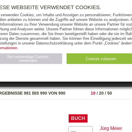
RIGHTS
PRESSE
HANDEL
FÜR UNTERNEHMEN
NEWSL
IESE WEBSEITE VERWENDET COOKIES.
 verwenden Cookies, um Inhalte und Anzeigen zu personalisieren, Funktionen 
ien anbieten zu können und die Zugriffe auf unsere Website zu analysieren
 Informationen zu Ihrer Verwendung unserer Website an unsere Partner für soz
bung und Analysen weiter. Unsere Partner führen diese Informationen möglic
THEMEN
AUTOREN
VERLAG
teren Daten zusammen, die Sie ihnen bereitgestellt haben oder die sie im Ra
zung der Dienste gesammelt haben. Sie können Ihre Einwilligung jederzeit wid
OKS
AUDIO-CDS
MP3
NON-BOOKS
stellungen in unserer Datenschutzerklärung unter dem Punkt „Cookies“ ändern
ormationen.
AUSGABEART
AUS DER REIHE
Nur notwendige Cookies
Cookies zulassen
verwenden
eller
Statistiken (4)
Marketing (4)
Anbieter
Zweck
RGEBNISSE
981 BIS 990 VON 990
10
/
20
/
50
gabal-
N_ID
Wird für die Speicherung der Benutzer-Session verwendet
verlag.de
gabal-
Speichert den Zustimmungsstatus des Benutzers für Cookies
verlag.de
auf der aktuellen Domäne.
BUCH
Jürg Meier