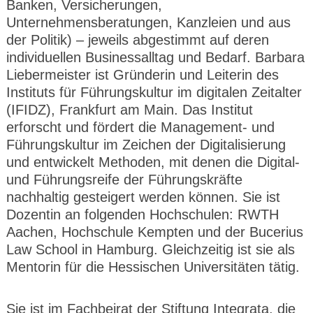
Banken, Versicherungen,
CMS_S
gabal-
Se
Wird für die Speicherung der Benutzer-
T
ESSION
verlag.
ssi
Session verwendet
T
Unternehmensberatungen, Kanzleien und aus
_ID
de
on
P
der Politik) – jeweils abgestimmt auf deren
H
gabal-
Speichert den Zustimmungsstatus des
90
GV_CO
T
individuellen Businessalltag und Bedarf. Barbara
verlag.
Benutzers für Cookies auf der aktuellen
Ta
OKIES
T
de
Domäne.
ge
Liebermeister ist Gründerin und Leiterin des
P
Instituts für Führungskultur im digitalen Zeitalter
(IFIDZ), Frankfurt am Main. Das Institut
erforscht und fördert die Management- und
Führungskultur im Zeichen der Digitalisierung
und entwickelt Methoden, mit denen die Digital-
und Führungsreife der Führungskräfte
nachhaltig gesteigert werden können. Sie ist
Dozentin an folgenden Hochschulen: RWTH
Aachen, Hochschule Kempten und der Bucerius
Law School in Hamburg. Gleichzeitig ist sie als
Mentorin für die Hessischen Universitäten tätig.
Sie ist im Fachbeirat der Stiftung Integrata, die