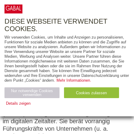
0
ARTIKEL
0.00 €
DIESE WEBSEITE VERWENDET
COOKIES.
Wir verwenden Cookies, um Inhalte und Anzeigen zu personalisieren,
Funktionen für soziale Medien anbieten zu können und die Zugriffe auf
Barbara Liebermeister
unsere Website zu analysieren. Außerdem geben wir Informationen zu
Ihrer Verwendung unserer Website an unsere Partner für soziale
Medien, Werbung und Analysen weiter. Unsere Partner führen diese
Barbara Liebermeister ist
Informationen möglicherweise mit weiteren Daten zusammen, die Sie
Managementberaterin, Buchautorin und
ihnen bereitgestellt haben oder die sie im Rahmen Ihrer Nutzung der
Dienste gesammelt haben. Sie können Ihre Einwilligung jederzeit
Rednerin. Sie begann ihre berufliche Karriere im
widerrufen und Ihre Einstellungen in unserer Datenschutzerklärung unter
Marketing internationaler Konzerne (u. a.
dem Punkt „Cookies“ ändern.
Mehr Informationen.
Christian Dior, L’OREAL und Hoechst).
Nur notwendige Cookies
Cookies zulassen
verwenden
Details zeigen
Ihre Schwerpunktthemen sind Leadership,
(Selbst-)Führung und Beziehungsmanagement
Notwendig (2)
Statistiken (4)
Marketing (4)
im digitalen Zeitalter. Sie berät vorrangig
Anbiet
Abl
Ty
Name
Zweck
er
auf
p
Führungskräfte von Unternehmen (u. a.
H