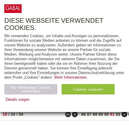
0
ARTIKEL
0.00 €
DIESE WEBSEITE VERWENDET
COOKIES.
Wir verwenden Cookies, um Inhalte und Anzeigen zu personalisieren,
FREITEXT
Funktionen für soziale Medien anbieten zu können und die Zugriffe auf
unsere Website zu analysieren. Außerdem geben wir Informationen zu
Ihrer Verwendung unserer Website an unsere Partner für soziale
AUSGABEART
Medien, Werbung und Analysen weiter. Unsere Partner führen diese
Informationen möglicherweise mit weiteren Daten zusammen, die Sie
AUS DER REIHE
ihnen bereitgestellt haben oder die sie im Rahmen Ihrer Nutzung der
Dienste gesammelt haben. Sie können Ihre Einwilligung jederzeit
widerrufen und Ihre Einstellungen in unserer Datenschutzerklärung unter
ZUM THEMA
dem Punkt „Cookies“ ändern.
Mehr Informationen.
Nur notwendige Cookies
Neuerscheinung
Bestseller
Cookies zulassen
suchen
verwenden
Details zeigen
TITEL
/
PREIS
/
DATUM
901 BIS 910 VON 917
Notwendig (2)
Statistiken (4)
Marketing (4)
ǀ<
<
>
10
/
20
/
50
86
87
88
89
90
91
92
Anbiet
Abl
Ty
Name
Zweck
er
auf
p
H