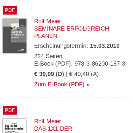
CMS_S
gabal-
Se
Wird für die Speicherung der Benutzer-
T
ESSION
verlag.
ssi
Session verwendet
T
PDF
_ID
de
on
P
H
Rolf Meier
gabal-
Speichert den Zustimmungsstatus des
90
GV_CO
T
verlag.
Benutzers für Cookies auf der aktuellen
Ta
OKIES
T
SEMINARE ERFOLGREICH
de
Domäne.
ge
P
PLANEN
Erscheinungstermin:
15.03.2010
224 Seiten
E-Book (PDF), 978-3-86200-187-3
€ 39,99 (D)
| € 40,40 (A)
Zum E-Book (PDF)
PDF
Rolf Meier
DAS 1X1 DER