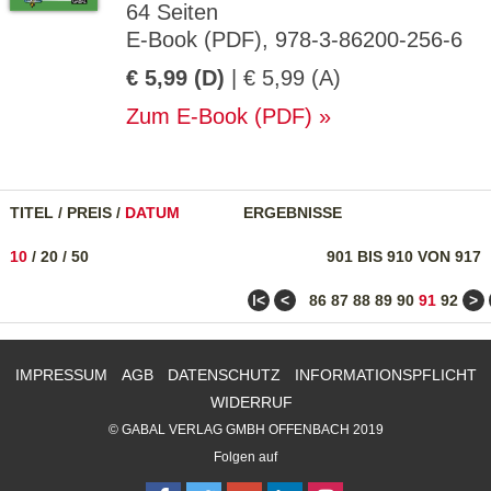
64 Seiten
E-Book (PDF), 978-3-86200-256-6
€ 5,99 (D)
| € 5,99 (A)
Zum E-Book (PDF)
TITEL
/
PREIS
/
DATUM
ERGEBNISSE
10
/
20
/
50
901 BIS 910 VON 917
ǀ<
<
>
86
87
88
89
90
91
92
IMPRESSUM
AGB
DATENSCHUTZ
INFORMATIONSPFLICHT
WIDERRUF
© GABAL VERLAG GMBH OFFENBACH 2019
Folgen auf