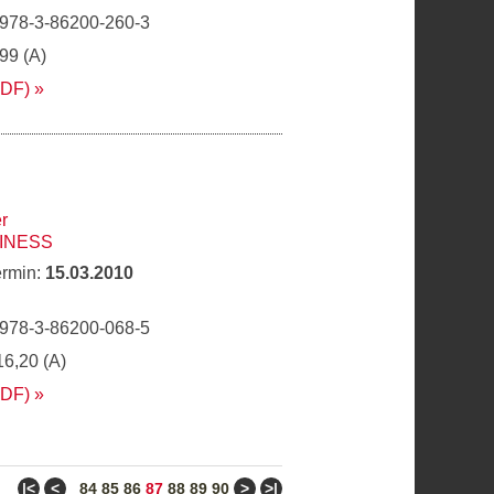
 978-3-86200-260-3
,99 (A)
PDF)
r
INESS
ermin:
15.03.2010
 978-3-86200-068-5
16,20 (A)
PDF)
ǀ<
<
>
>ǀ
84
85
86
87
88
89
90