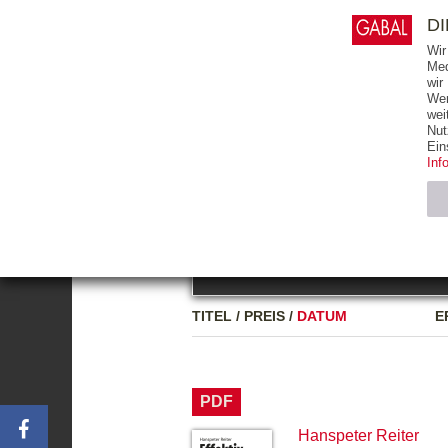
0
ARTIKEL
0.00 €
D
Wir
Med
wir
Wer
START
BÜCHER
wei
Nut
GESAMTVERZEICHNIS
BÜCHER
E-BO
Ein
Inf
FREITEXT
Neuerscheinung
Bests
Notwendig (2)
Name
TITEL
/
PREIS
/
DATUM
E
CMS_SESSIO
GV_COOKIES
PDF
Hanspeter Reiter