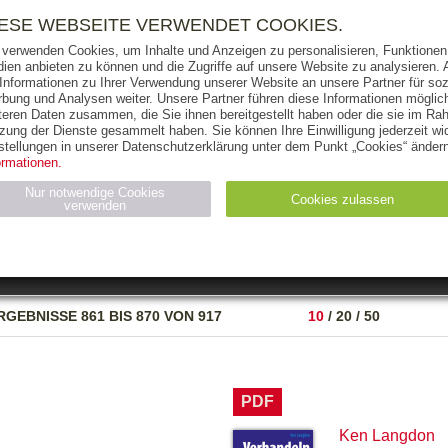
RIGHTS
PRESSE
HANDEL
FÜR UNTERNEHMEN
NEWSL
IESE WEBSEITE VERWENDET COOKIES.
 verwenden Cookies, um Inhalte und Anzeigen zu personalisieren, Funktionen 
ien anbieten zu können und die Zugriffe auf unsere Website zu analysieren
 Informationen zu Ihrer Verwendung unserer Website an unsere Partner für soz
bung und Analysen weiter. Unsere Partner führen diese Informationen möglic
THEMEN
AUTOREN
VERLAG
teren Daten zusammen, die Sie ihnen bereitgestellt haben oder die sie im Ra
zung der Dienste gesammelt haben. Sie können Ihre Einwilligung jederzeit wid
OKS
AUDIO-CDS
MP3
NON-BOOKS
stellungen in unserer Datenschutzerklärung unter dem Punkt „Cookies“ ändern
ormationen.
AUSGABEART
AUS DER REIHE
Nur notwendige Cookies
Cookies zulassen
verwenden
eller
Statistiken (4)
Marketing (4)
Anbieter
Zweck
RGEBNISSE
861 BIS 870 VON 917
10
/
20
/
50
gabal-
N_ID
Wird für die Speicherung der Benutzer-Session verwendet
verlag.de
gabal-
Speichert den Zustimmungsstatus des Benutzers für Cookies
verlag.de
auf der aktuellen Domäne.
PDF
Ken Langdon