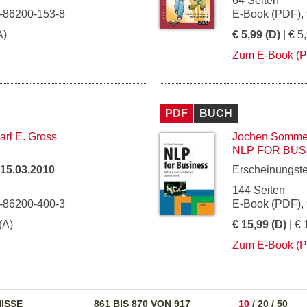
64 Seiten
3-86200-153-8
E-Book (PDF),
A)
€ 5,99 (D)
| € 5
Zum E-Book (
PDF
BUCH
arl E. Gross
Jochen Somme
NLP FOR BUS
15.03.2010
Erscheinungst
144 Seiten
3-86200-400-3
E-Book (PDF),
(A)
€ 15,99 (D)
| € 
Zum E-Book (
ISSE
861 BIS 870 VON 917
10
/
20
/
50