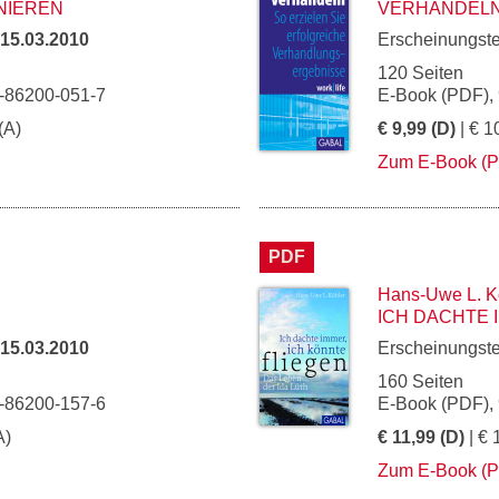
NIEREN
VERHANDEL
15.03.2010
Erscheinungst
120 Seiten
3-86200-051-7
E-Book (PDF),
(A)
€ 9,99 (D)
| € 1
Zum E-Book (
PDF
Hans-Uwe L. K
ICH DACHTE 
15.03.2010
Erscheinungst
160 Seiten
3-86200-157-6
E-Book (PDF),
A)
€ 11,99 (D)
| € 
Zum E-Book (