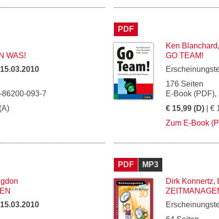
PDF
Ken Blanchard
N WAS!
GO TEAM!
15.03.2010
Erscheinungst
176 Seiten
3-86200-093-7
E-Book (PDF),
(A)
€ 15,99 (D)
| € 
Zum E-Book (
PDF
MP3
ngdon
Dirk Konnertz
,
GEN
ZEITMANAGEME
15.03.2010
Erscheinungst