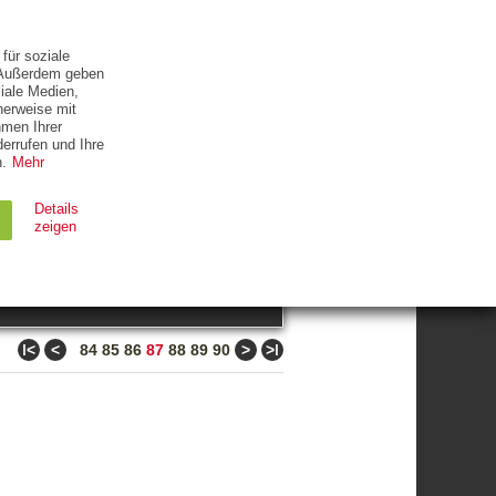
ETTER
KONTAKT
für soziale
. Außerdem geben
iale Medien,
herweise mit
hmen Ihrer
errufen und Ihre
.
Mehr
ZUM THEMA
Details
zeigen
suchen
Ablauf
Typ
ǀ<
<
>
>ǀ
84
85
86
87
88
89
90
Session
HTTP
90 Tage
HTTP