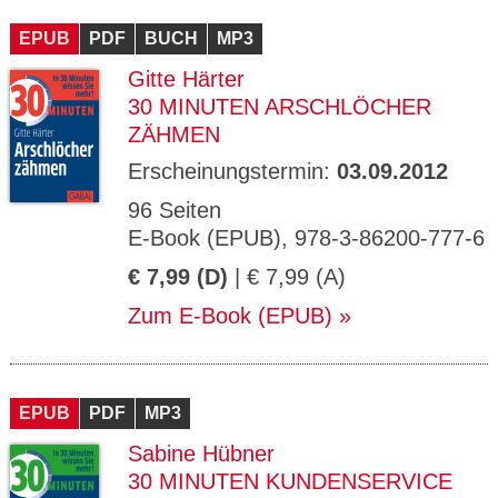
CMS_S
gabal-
Se
Wird für die Speicherung der Benutzer-
T
ESSION
verlag.
ssi
Session verwendet
T
EPUB
_ID
PDF
de
BUCH
MP3
on
P
H
Gitte Härter
gabal-
Speichert den Zustimmungsstatus des
90
GV_CO
T
verlag.
Benutzers für Cookies auf der aktuellen
Ta
OKIES
T
30 MINUTEN ARSCHLÖCHER
de
Domäne.
ge
P
ZÄHMEN
Erscheinungstermin:
03.09.2012
96 Seiten
E-Book (EPUB), 978-3-86200-777-6
€ 7,99 (D)
| € 7,99 (A)
Zum E-Book (EPUB)
EPUB
PDF
MP3
Sabine Hübner
30 MINUTEN KUNDENSERVICE