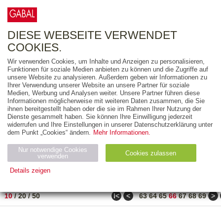
0
ARTIKEL
0.00 €
DIESE WEBSEITE VERWENDET
COOKIES.
Wir verwenden Cookies, um Inhalte und Anzeigen zu personalisieren,
FREITEXT
Funktionen für soziale Medien anbieten zu können und die Zugriffe auf
unsere Website zu analysieren. Außerdem geben wir Informationen zu
Ihrer Verwendung unserer Website an unsere Partner für soziale
AUSGABEART
Medien, Werbung und Analysen weiter. Unsere Partner führen diese
Informationen möglicherweise mit weiteren Daten zusammen, die Sie
AUS DER REIHE
ihnen bereitgestellt haben oder die sie im Rahmen Ihrer Nutzung der
Dienste gesammelt haben. Sie können Ihre Einwilligung jederzeit
widerrufen und Ihre Einstellungen in unserer Datenschutzerklärung unter
ZUM THEMA
dem Punkt „Cookies“ ändern.
Mehr Informationen.
Nur notwendige Cookies
Neuerscheinung
Bestseller
Cookies zulassen
suchen
verwenden
Details zeigen
TITEL
/
PREIS
/
DATUM
651 BIS 660 VON 917
Notwendig (2)
Statistiken (4)
Marketing (4)
ǀ<
<
>
10
/
20
/
50
63
64
65
66
67
68
69
Anbiet
Abl
Ty
Name
Zweck
er
auf
p
H