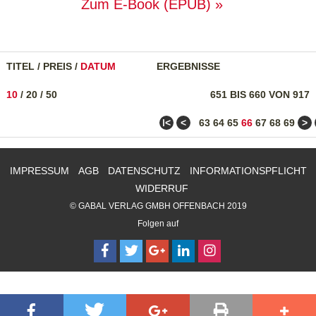
Zum E-Book (EPUB)
TITEL
/
PREIS
/
DATUM
ERGEBNISSE
10
/
20
/
50
651 BIS 660 VON 917
ǀ<
<
>
63
64
65
66
67
68
69
IMPRESSUM
AGB
DATENSCHUTZ
INFORMATIONSPFLICHT
WIDERRUF
© GABAL VERLAG GMBH OFFENBACH 2019
Folgen auf