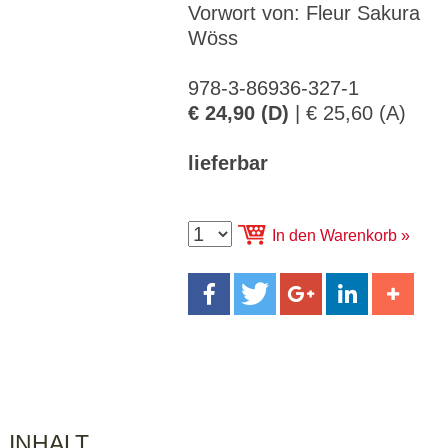
CMS_S
gabal-
Se
Vorwort von: Fleur Sakura
Wird für die Speicherung der Benutzer-
T
ESSION
verlag.
ssi
Session verwendet
T
_ID
de
on
Wöss
P
H
gabal-
Speichert den Zustimmungsstatus des
90
GV_CO
T
verlag.
Benutzers für Cookies auf der aktuellen
Ta
978-3-86936-327-1
OKIES
T
de
Domäne.
ge
P
€ 24,90 (D)
| € 25,60 (A)
lieferbar
In den Warenkorb
INHALT