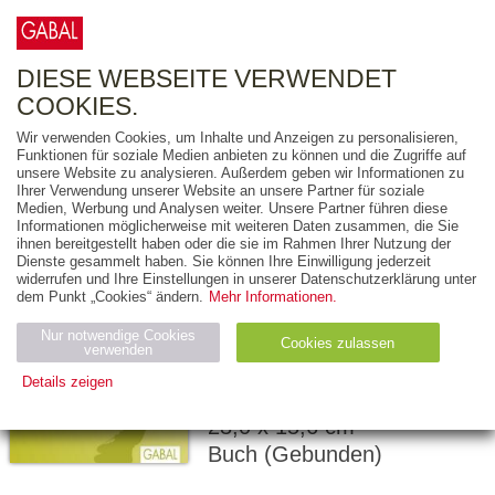
0
ARTIKEL
0.00 €
DIESE WEBSEITE VERWENDET
COOKIES.
Wir verwenden Cookies, um Inhalte und Anzeigen zu personalisieren,
Funktionen für soziale Medien anbieten zu können und die Zugriffe auf
SYLVIA LÖHKEN
unsere Website zu analysieren. Außerdem geben wir Informationen zu
Ihrer Verwendung unserer Website an unsere Partner für soziale
Leise Menschen –
Medien, Werbung und Analysen weiter. Unsere Partner führen diese
Informationen möglicherweise mit weiteren Daten zusammen, die Sie
starke Wirkung
ihnen bereitgestellt haben oder die sie im Rahmen Ihrer Nutzung der
Dienste gesammelt haben. Sie können Ihre Einwilligung jederzeit
WIE SIE PRÄSENZ
widerrufen und Ihre Einstellungen in unserer Datenschutzerklärung unter
dem Punkt „Cookies“ ändern.
Mehr Informationen.
ZEIGEN UND GEHÖR
FINDEN
Nur notwendige Cookies
Cookies zulassen
verwenden
Details zeigen
288 Seiten
Notwendig (2)
Statistiken (4)
Marketing (4)
23,0 x 15,6 cm
Buch (Gebunden)
Anbiet
Abl
Ty
Name
Zweck
er
auf
p
H