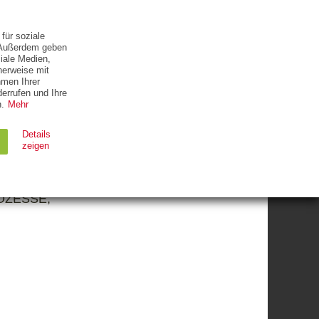
ETTER
KONTAKT
für soziale
. Außerdem geben
iale Medien,
herweise mit
hmen Ihrer
errufen und Ihre
.
Mehr
Details
zeigen
nd
OZESSE,
Ablauf
Typ
Session
HTTP
90 Tage
HTTP