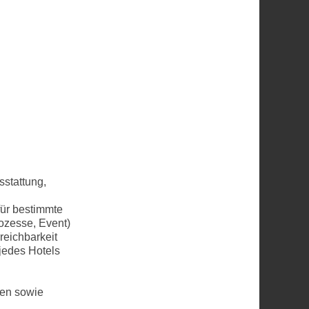
sstattung,
für bestimmte
ozesse, Event)
reichbarkeit
 jedes Hotels
nen sowie