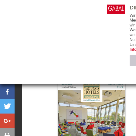
0
ARTIKEL
0.00 €
D
Wir
Med
wir
Wer
START
BÜCHER
wei
Nut
Ein
Inf
Notwendig (2)
Name
CMS_SESSIO
GV_COOKIES