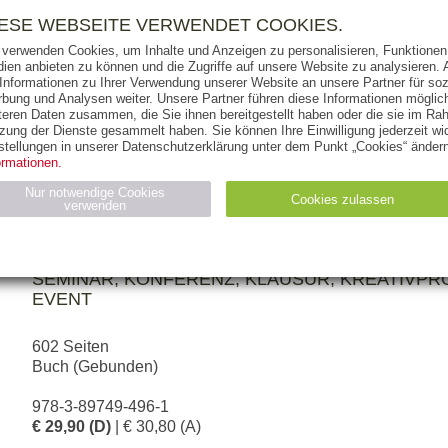
RIGHTS
PRESSE
HANDEL
FÜR UNTERNEHMEN
NEWSL
IESE WEBSEITE VERWENDET COOKIES.
 verwenden Cookies, um Inhalte und Anzeigen zu personalisieren, Funktionen 
ien anbieten zu können und die Zugriffe auf unsere Website zu analysieren
 Informationen zu Ihrer Verwendung unserer Website an unsere Partner für soz
bung und Analysen weiter. Unsere Partner führen diese Informationen möglic
THEMEN
AUTOREN
VERLAG
teren Daten zusammen, die Sie ihnen bereitgestellt haben oder die sie im Ra
zung der Dienste gesammelt haben. Sie können Ihre Einwilligung jederzeit wid
stellungen in unserer Datenschutzerklärung unter dem Punkt „Cookies“ ändern
ormationen.
HERAUSGEGEBEN VON:
NORBERT VÖLKNER
Nur notwendige Cookies
Cookies zulassen
verwenden
Die besten Tagungshotels in Deutschla
2026/2027
Statistiken (4)
Marketing (4)
SEMINAR, KONFERENZ, KLAUSUR, KREATIVPR
EVENT
Anbieter
Zweck
gabal-
N_ID
Wird für die Speicherung der Benutzer-Session verwendet
verlag.de
602 Seiten
gabal-
Speichert den Zustimmungsstatus des Benutzers für Cookies
Buch (Gebunden)
verlag.de
auf der aktuellen Domäne.
978-3-89749-496-1
€ 29,90 (D)
| € 30,80 (A)