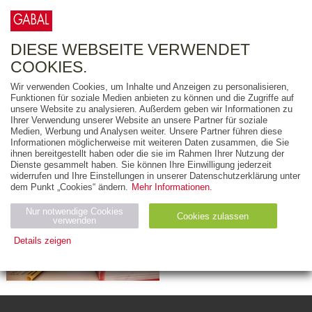
0
ARTIKEL
0.00 €
DIESE WEBSEITE VERWENDET
COOKIES.
Wir verwenden Cookies, um Inhalte und Anzeigen zu personalisieren,
Funktionen für soziale Medien anbieten zu können und die Zugriffe auf
Aktuell haben wir keine offenen Stellen zu
unsere Website zu analysieren. Außerdem geben wir Informationen zu
Ihrer Verwendung unserer Website an unsere Partner für soziale
besetzen.
Medien, Werbung und Analysen weiter. Unsere Partner führen diese
Vielen Dank für Ihr Interesse an unserem
Informationen möglicherweise mit weiteren Daten zusammen, die Sie
ihnen bereitgestellt haben oder die sie im Rahmen Ihrer Nutzung der
Unternehmen.
Dienste gesammelt haben. Sie können Ihre Einwilligung jederzeit
widerrufen und Ihre Einstellungen in unserer Datenschutzerklärung unter
dem Punkt „Cookies“ ändern.
Mehr Informationen.
Nur notwendige Cookies
Cookies zulassen
verwenden
Details zeigen
Notwendig (2)
Statistiken (4)
Marketing (4)
Anbiet
Abl
Ty
Name
Zweck
er
auf
p
H