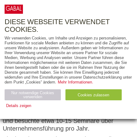
0
ARTIKEL
0.00 €
DIESE WEBSEITE VERWENDET
COOKIES.
Wir verwenden Cookies, um Inhalte und Anzeigen zu personalisieren,
Funktionen für soziale Medien anbieten zu können und die Zugriffe auf
Stefan Merath
unsere Website zu analysieren. Außerdem geben wir Informationen zu
Ihrer Verwendung unserer Website an unsere Partner für soziale
Medien, Werbung und Analysen weiter. Unsere Partner führen diese
Stefan Merath gründete 1997 sein erstes
Informationen möglicherweise mit weiteren Daten zusammen, die Sie
Software-Unternehmen, fand Investoren und
ihnen bereitgestellt haben oder die sie im Rahmen Ihrer Nutzung der
Dienste gesammelt haben. Sie können Ihre Einwilligung jederzeit
wuchs bis auf 30 Mitarbeiter. Da er damals noch
widerrufen und Ihre Einstellungen in unserer Datenschutzerklärung unter
keine Ahnung vom Unternehmersein hatte,
dem Punkt „Cookies“ ändern.
Mehr Informationen.
scheiterte dies 2003 mit einer Insolvenz. Am
Nur notwendige Cookies
Cookies zulassen
Tag danach gründete er sein zweites
verwenden
Unternehmen und wollte es richtig machen. Er
Details zeigen
las deshalb zwischen 100-150 Bücher pro Jahr
Notwendig (2)
Statistiken (4)
Marketing (4)
und besuchte etwa 10-15 Seminare über
Anbiet
Abl
Ty
Unternehmensführung pro Jahr.
Name
Zweck
er
auf
p
H