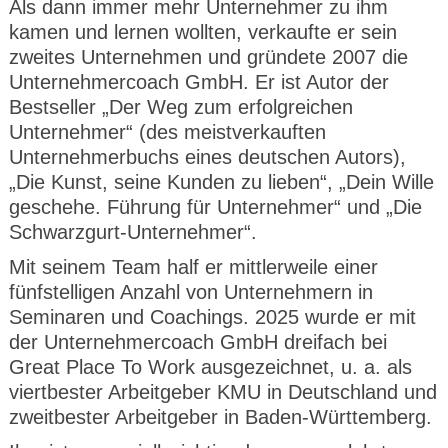
Als dann immer mehr Unternehmer zu ihm
CMS_S
gabal-
Se
Wird für die Speicherung der Benutzer-
T
ESSION
verlag.
ssi
Session verwendet
T
kamen und lernen wollten, verkaufte er sein
_ID
de
on
P
zweites Unternehmen und gründete 2007 die
H
gabal-
Speichert den Zustimmungsstatus des
90
GV_CO
T
Unternehmercoach GmbH. Er ist Autor der
verlag.
Benutzers für Cookies auf der aktuellen
Ta
OKIES
T
de
Domäne.
ge
Bestseller „Der Weg zum erfolgreichen
P
Unternehmer“ (des meistverkauften
Unternehmerbuchs eines deutschen Autors),
„Die Kunst, seine Kunden zu lieben“, „Dein Wille
geschehe. Führung für Unternehmer“ und „Die
Schwarzgurt-Unternehmer“.
Mit seinem Team half er mittlerweile einer
fünfstelligen Anzahl von Unternehmern in
Seminaren und Coachings. 2025 wurde er mit
der Unternehmercoach GmbH dreifach bei
Great Place To Work ausgezeichnet, u. a. als
viertbester Arbeitgeber KMU in Deutschland und
zweitbester Arbeitgeber in Baden-Württemberg.