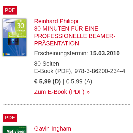
CMS_S
gabal-
Se
Wird für die Speicherung der Benutzer-
T
ESSION
verlag.
ssi
Session verwendet
T
PDF
_ID
de
on
P
H
Reinhard Philippi
gabal-
Speichert den Zustimmungsstatus des
90
GV_CO
T
verlag.
Benutzers für Cookies auf der aktuellen
Ta
OKIES
T
30 MINUTEN FÜR EINE
de
Domäne.
ge
P
PROFESSIONELLE BEAMER-
PRÄSENTATION
Erscheinungstermin:
15.03.2010
80 Seiten
E-Book (PDF), 978-3-86200-234-4
€ 5,99 (D)
| € 5,99 (A)
Zum E-Book (PDF)
PDF
Gavin Ingham