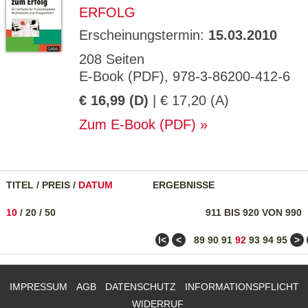
ERFOLG
Erscheinungstermin:
15.03.2010
208 Seiten
E-Book (PDF), 978-3-86200-412-6
€ 16,99 (D)
| € 17,20 (A)
Zum E-Book (PDF)
TITEL
/
PREIS
/
DATUM
ERGEBNISSE
10
/
20
/
50
911 BIS 920 VON 990
ǀ<
<
>
89
90
91
92
93
94
95
IMPRESSUM
AGB
DATENSCHUTZ
INFORMATIONSPFLICHT
WIDERRUF