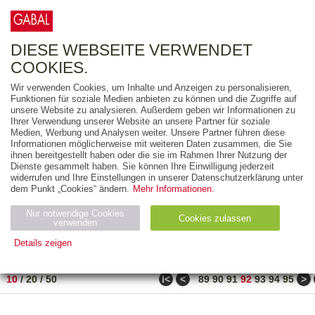
0
ARTIKEL
0.00 €
DIESE WEBSEITE VERWENDET
COOKIES.
Wir verwenden Cookies, um Inhalte und Anzeigen zu personalisieren,
FREITEXT
Funktionen für soziale Medien anbieten zu können und die Zugriffe auf
unsere Website zu analysieren. Außerdem geben wir Informationen zu
Ihrer Verwendung unserer Website an unsere Partner für soziale
AUSGABEART
Medien, Werbung und Analysen weiter. Unsere Partner führen diese
Informationen möglicherweise mit weiteren Daten zusammen, die Sie
AUS DER REIHE
ihnen bereitgestellt haben oder die sie im Rahmen Ihrer Nutzung der
Dienste gesammelt haben. Sie können Ihre Einwilligung jederzeit
widerrufen und Ihre Einstellungen in unserer Datenschutzerklärung unter
ZUM THEMA
dem Punkt „Cookies“ ändern.
Mehr Informationen.
Nur notwendige Cookies
Neuerscheinung
Bestseller
Cookies zulassen
suchen
verwenden
Details zeigen
TITEL
/
PREIS
/
DATUM
911 BIS 920 VON 990
Notwendig (2)
Statistiken (4)
Marketing (4)
ǀ<
<
>
10
/
20
/
50
89
90
91
92
93
94
95
Anbiet
Abl
Ty
Name
Zweck
er
auf
p
H