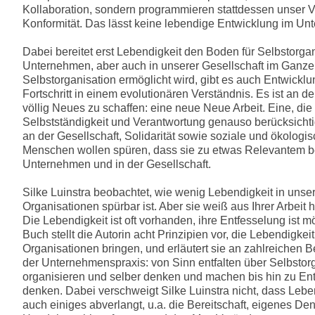
Kollaboration, sondern programmieren stattdessen unser V
Konformität. Das lässt keine lebendige Entwicklung im Un
Dabei bereitet erst Lebendigkeit den Boden für Selbstorgan
Unternehmen, aber auch in unserer Gesellschaft im Ganz
Selbstorganisation ermöglicht wird, gibt es auch Entwickl
Fortschritt in einem evolutionären Verständnis. Es ist an de
völlig Neues zu schaffen: eine neue Neue Arbeit. Eine, die 
Selbstständigkeit und Verantwortung genauso berücksichti
an der Gesellschaft, Solidarität sowie soziale und ökologi
Menschen wollen spüren, dass sie zu etwas Relevantem b
Unternehmen und in der Gesellschaft.
Silke Luinstra beobachtet, wie wenig Lebendigkeit in unse
Organisationen spürbar ist. Aber sie weiß aus Ihrer Arbeit 
Die Lebendigkeit ist oft vorhanden, ihre Entfesselung ist mö
Buch stellt die Autorin acht Prinzipien vor, die Lebendigkeit
Organisationen bringen, und erläutert sie an zahlreichen B
der Unternehmenspraxis: von Sinn entfalten über Selbstor
organisieren und selber denken und machen bis hin zu En
denken. Dabei verschweigt Silke Luinstra nicht, dass Lebe
auch einiges abverlangt, u.a. die Bereitschaft, eigenes D