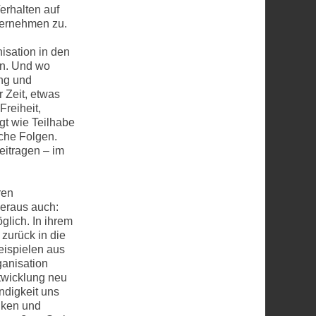
erhalten auf
ternehmen zu.
isation in den
en. Und wo
ung und
r Zeit, etwas
Freiheit,
gt wie Teilhabe
sche Folgen.
eitragen – im
ren
heraus auch:
glich. In ihrem
 zurück in die
eispielen aus
ganisation
twicklung neu
ndigkeit uns
enken und