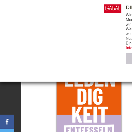
0
ARTIKEL
0.00 €
D
Wir
Med
wir
Wer
START
BÜCHER
wei
Nut
Ein
Inf
Notwendig (2)
Name
CMS_SESSIO
GV_COOKIES