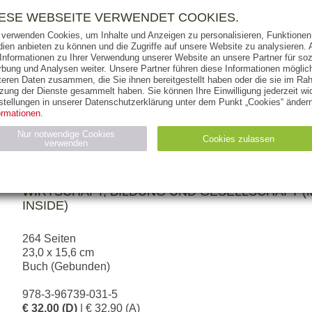
RIGHTS
PRESSE
HANDEL
FÜR UNTERNEHMEN
NEWSL
IESE WEBSEITE VERWENDET COOKIES.
 verwenden Cookies, um Inhalte und Anzeigen zu personalisieren, Funktionen 
ien anbieten zu können und die Zugriffe auf unsere Website zu analysieren
 Informationen zu Ihrer Verwendung unserer Website an unsere Partner für soz
bung und Analysen weiter. Unsere Partner führen diese Informationen möglic
THEMEN
AUTOREN
VERLAG
teren Daten zusammen, die Sie ihnen bereitgestellt haben oder die sie im Ra
zung der Dienste gesammelt haben. Sie können Ihre Einwilligung jederzeit wid
stellungen in unserer Datenschutzerklärung unter dem Punkt „Cookies“ ändern
ormationen.
SILKE LUINSTRA
Nur notwendige Cookies
Cookies zulassen
verwenden
Lebendigkeit entfesseln
ACHT PRINZIPIEN FÜR EIN NEUES ARBEITEN IN
Statistiken (4)
Marketing (4)
WIRTSCHAFT, BILDUNG UND GESELLSCHAFT (
INSIDE)
Anbieter
Zweck
gabal-
N_ID
Wird für die Speicherung der Benutzer-Session verwendet
verlag.de
264 Seiten
gabal-
Speichert den Zustimmungsstatus des Benutzers für Cookies
23,0 x 15,6 cm
verlag.de
auf der aktuellen Domäne.
Buch (Gebunden)
978-3-96739-031-5
€ 32,00 (D)
| € 32,90 (A)