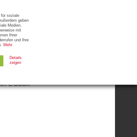
ETTER
KONTAKT
für soziale
. Außerdem geben
iale Medien,
herweise mit
hmen Ihrer
errufen und Ihre
.
Mehr
Details
zeigen
MIT E-BOOK
Ablauf
Typ
Session
HTTP
90 Tage
HTTP