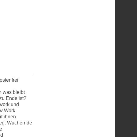
stenfrei!
h was bleibt
zu Ende ist?
mwork und
ew Work
it ihnen
Weg. Wuchernde
e
nd