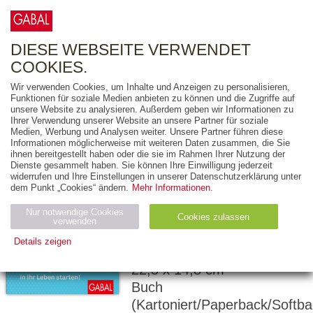
0
ARTIKEL
0.00 €
DIESE WEBSEITE VERWENDET
COOKIES.
Wir verwenden Cookies, um Inhalte und Anzeigen zu personalisieren,
Funktionen für soziale Medien anbieten zu können und die Zugriffe auf
ANKE FEHRING
unsere Website zu analysieren. Außerdem geben wir Informationen zu
Ihrer Verwendung unserer Website an unsere Partner für soziale
Irgendwann mal
Medien, Werbung und Analysen weiter. Unsere Partner führen diese
Informationen möglicherweise mit weiteren Daten zusammen, die Sie
werde ich ...
ihnen bereitgestellt haben oder die sie im Rahmen Ihrer Nutzung der
Dienste gesammelt haben. Sie können Ihre Einwilligung jederzeit
10 WECKRUFE, DAMIT
widerrufen und Ihre Einstellungen in unserer Datenschutzerklärung unter
dem Punkt „Cookies“ ändern.
Mehr Informationen.
SIE JETZT NEU IN IHR
LEBEN STARTEN!
Nur notwendige Cookies
Cookies zulassen
verwenden
Details zeigen
192 Seiten
Notwendig (2)
Statistiken (4)
Marketing (4)
22,5 x 14,8 cm
Buch
Anbiet
Abl
Ty
Name
Zweck
er
auf
p
(Kartoniert/Paperback/Softba
H