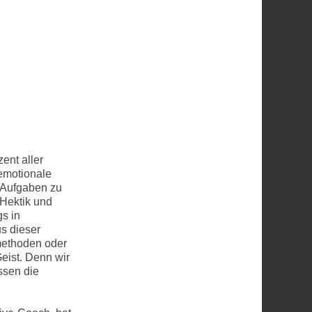
ent aller
 emotionale
 Aufgaben zu
 Hektik und
s in
s dieser
methoden oder
eist. Denn wir
ssen die