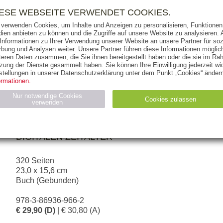
RIGHTS
PRESSE
HANDEL
FÜR UNTERNEHMEN
NEWSL
IESE WEBSEITE VERWENDET COOKIES.
 verwenden Cookies, um Inhalte und Anzeigen zu personalisieren, Funktionen 
ien anbieten zu können und die Zugriffe auf unsere Website zu analysieren
 Informationen zu Ihrer Verwendung unserer Website an unsere Partner für soz
bung und Analysen weiter. Unsere Partner führen diese Informationen möglic
THEMEN
AUTOREN
VERLAG
teren Daten zusammen, die Sie ihnen bereitgestellt haben oder die sie im Ra
zung der Dienste gesammelt haben. Sie können Ihre Einwilligung jederzeit wid
stellungen in unserer Datenschutzerklärung unter dem Punkt „Cookies“ ändern
ormationen.
NICHOLAS PESCH
Nur notwendige Cookies
Cookies zulassen
verwenden
Der bewusste Leader
FOKUSSIERT, GELASSEN UND ERFOLGREICH 
Statistiken (4)
Marketing (4)
DIGITALEN ZEITALTER
Anbieter
Zweck
gabal-
320 Seiten
N_ID
Wird für die Speicherung der Benutzer-Session verwendet
verlag.de
23,0 x 15,6 cm
gabal-
Speichert den Zustimmungsstatus des Benutzers für Cookies
Buch (Gebunden)
verlag.de
auf der aktuellen Domäne.
978-3-86936-966-2
€ 29,90 (D)
| € 30,80 (A)