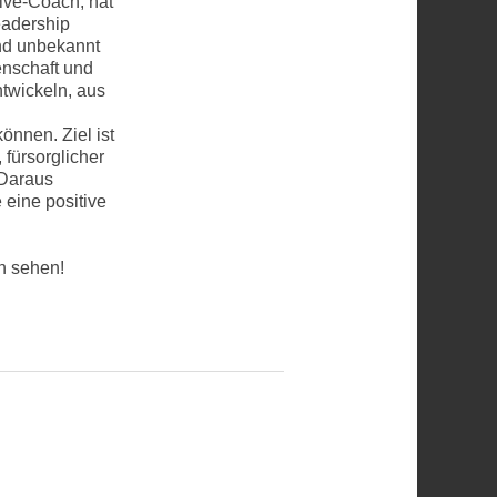
ive-Coach, hat
eadership
nd unbekannt
enschaft und
twickeln, aus
nnen. Ziel ist
ürsorglicher
 Daraus
eine positive
n sehen!