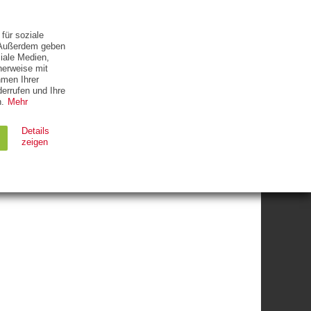
ETTER
KONTAKT
für soziale
. Außerdem geben
iale Medien,
herweise mit
hmen Ihrer
errufen und Ihre
.
Mehr
Details
zeigen
FÜHREN IM
Ablauf
Typ
Session
HTTP
90 Tage
HTTP