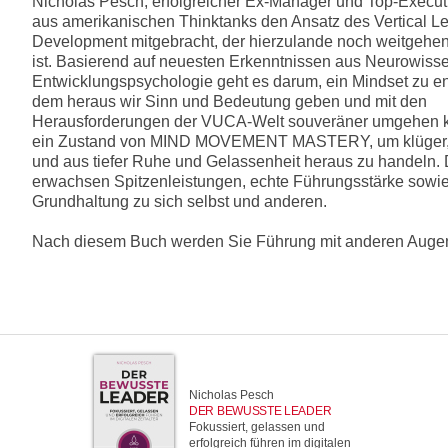
Nicholas Pesch, erfolgreicher Ex-Manager und Top-Execut
aus amerikanischen Thinktanks den Ansatz des Vertical L
Development mitgebracht, der hierzulande noch weitgehe
ist. Basierend auf neuesten Erkenntnissen aus Neurowiss
Entwicklungspsychologie geht es darum, ein Mindset zu en
dem heraus wir Sinn und Bedeutung geben und mit den
Herausforderungen der VUCA-Welt souveräner umgehen kö
ein Zustand von MIND MOVEMENT MASTERY, um klüger, f
und aus tiefer Ruhe und Gelassenheit heraus zu handeln.
erwachsen Spitzenleistungen, echte Führungsstärke sowie 
Grundhaltung zu sich selbst und anderen.
Nach diesem Buch werden Sie Führung mit anderen Auge
Nicholas Pesch
DER BEWUSSTE LEADER
Fokussiert, gelassen und
erfolgreich führen im digitalen