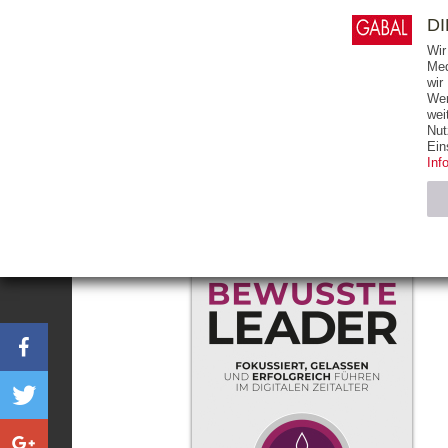
0
ARTIKEL
0.00 €
D
Wir
Med
wir
Wer
START
BÜCHER
wei
Nut
Ein
Inf
Notwendig (2)
Name
CMS_SESSIO
GV_COOKIES