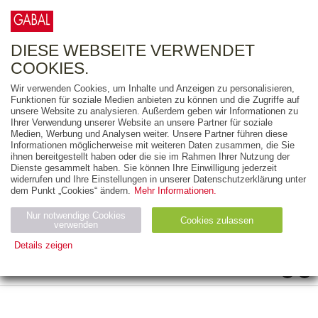
0
ARTIKEL
0.00 €
DIESE WEBSEITE VERWENDET
COOKIES.
Wir verwenden Cookies, um Inhalte und Anzeigen zu personalisieren,
Funktionen für soziale Medien anbieten zu können und die Zugriffe auf
unsere Website zu analysieren. Außerdem geben wir Informationen zu
A
B
C
D
E
F
G
H
I
J
K
L
Ihrer Verwendung unserer Website an unsere Partner für soziale
Medien, Werbung und Analysen weiter. Unsere Partner führen diese
Informationen möglicherweise mit weiteren Daten zusammen, die Sie
M
N
O
P
Q
R
S
T
U
V
W
X
ihnen bereitgestellt haben oder die sie im Rahmen Ihrer Nutzung der
Dienste gesammelt haben. Sie können Ihre Einwilligung jederzeit
widerrufen und Ihre Einstellungen in unserer Datenschutzerklärung unter
Y
Z
dem Punkt „Cookies“ ändern.
Mehr Informationen.
AUTOREN
Nur notwendige Cookies
Cookies zulassen
verwenden
10
/
20
/
50
1 BIS 10 VON 13
Details zeigen
Notwendig (2)
Statistiken (4)
Marketing (4)
>
>ǀ
1
2
Anbiet
Abl
Ty
Name
Zweck
er
auf
p
H