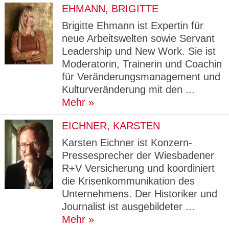
CMS_S
gabal-
Se
Wird für die Speicherung der Benutzer-
T
EHMANN, BRIGITTE
ESSION
verlag.
ssi
Session verwendet
T
_ID
de
on
P
Brigitte Ehmann ist Expertin für
H
gabal-
Speichert den Zustimmungsstatus des
90
neue Arbeitswelten sowie Servant
GV_CO
T
verlag.
Benutzers für Cookies auf der aktuellen
Ta
OKIES
T
Leadership und New Work. Sie ist
de
Domäne.
ge
P
Moderatorin, Trainerin und Coachin
für Veränderungsmanagement und
Kulturveränderung mit den ...
Mehr
EICHNER, KARSTEN
Karsten Eichner ist Konzern-
Pressesprecher der Wiesbadener
R+V Versicherung und koordiniert
die Krisenkommunikation des
Unternehmens. Der Historiker und
Journalist ist ausgebildeter ...
Mehr