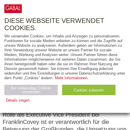
0
ARTIKEL
0.00 €
DIESE WEBSEITE VERWENDET
COOKIES.
Wir verwenden Cookies, um Inhalte und Anzeigen zu personalisieren,
Funktionen für soziale Medien anbieten zu können und die Zugriffe auf
Shawn D. Moon
unsere Website zu analysieren. Außerdem geben wir Informationen zu
Ihrer Verwendung unserer Website an unsere Partner für soziale
Medien, Werbung und Analysen weiter. Unsere Partner führen diese
Shawn D. Moon hat über drei Jahrzehnte
Informationen möglicherweise mit weiteren Daten zusammen, die Sie
Erfahrung in Führung und Management,
ihnen bereitgestellt haben oder die sie im Rahmen Ihrer Nutzung der
Dienste gesammelt haben. Sie können Ihre Einwilligung jederzeit
Vertrieb und Marketing, Programmentwicklung
widerrufen und Ihre Einstellungen in unserer Datenschutzerklärung unter
und Beratungsleistungen. Sein tiefes
dem Punkt „Cookies“ ändern.
Mehr Informationen.
Verständnis und seine große Erfahrung
Nur notwendige Cookies
Cookies zulassen
begeistern andere dafür, durch persönliche
verwenden
Erfolge und Wirksamkeit zu
Details zeigen
Führungspersönlichkeiten zu reifen. In seiner
Notwendig (2)
Statistiken (4)
Marketing (4)
Rolle als Executive Vice President bei
Anbiet
Abl
Ty
FranklinCovey ist er verantwortlich für die
Name
Zweck
er
auf
p
Betreuung der Großkunden, die Umsetzung von
H