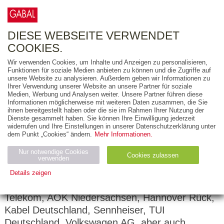
0
ARTIKEL
0.00 €
DIESE WEBSEITE VERWENDET
COOKIES.
Wir verwenden Cookies, um Inhalte und Anzeigen zu personalisieren,
Funktionen für soziale Medien anbieten zu können und die Zugriffe auf
Dorothee Zapke
unsere Website zu analysieren. Außerdem geben wir Informationen zu
Ihrer Verwendung unserer Website an unsere Partner für soziale
Medien, Werbung und Analysen weiter. Unsere Partner führen diese
Dorothee Zapke ist Stimm- und Sprechtrainerin,
Informationen möglicherweise mit weiteren Daten zusammen, die Sie
Management-Coach und Lehrbeauftragte an
ihnen bereitgestellt haben oder die sie im Rahmen Ihrer Nutzung der
Dienste gesammelt haben. Sie können Ihre Einwilligung jederzeit
verschiedenen Hochschulen. Seit zwanzig
widerrufen und Ihre Einstellungen in unserer Datenschutzerklärung unter
Jahren zeigt die Stimm- und
dem Punkt „Cookies“ ändern.
Mehr Informationen.
Körperspracheexpertin deutschlandweit
Nur notwendige Cookies
Cookies zulassen
innovative Wege zur effektiven Kommunikation
verwenden
auf. Zu ihren Kunden zählen Vorstände,
Details zeigen
Manager und Unternehmen wie die Deutsche
Notwendig (2)
Statistiken (4)
Marketing (4)
Telekom, AOK Niedersachsen, Hannover Rück,
Anbiet
Abl
Ty
Kabel Deutschland, Sennheiser, TUI
Name
Zweck
er
auf
p
Deutschland, Volkswagen AG, aber auch
H