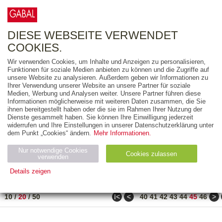
0
ARTIKEL
0.00 €
DIESE WEBSEITE VERWENDET
COOKIES.
Wir verwenden Cookies, um Inhalte und Anzeigen zu personalisieren,
FREITEXT
Funktionen für soziale Medien anbieten zu können und die Zugriffe auf
unsere Website zu analysieren. Außerdem geben wir Informationen zu
Ihrer Verwendung unserer Website an unsere Partner für soziale
AUSGABEART
Medien, Werbung und Analysen weiter. Unsere Partner führen diese
Informationen möglicherweise mit weiteren Daten zusammen, die Sie
AUS DER REIHE
ihnen bereitgestellt haben oder die sie im Rahmen Ihrer Nutzung der
Dienste gesammelt haben. Sie können Ihre Einwilligung jederzeit
widerrufen und Ihre Einstellungen in unserer Datenschutzerklärung unter
ZUM THEMA
dem Punkt „Cookies“ ändern.
Mehr Informationen.
Nur notwendige Cookies
Neuerscheinung
Bestseller
Cookies zulassen
suchen
verwenden
Details zeigen
TITEL
/
PREIS
/
DATUM
881 BIS 900 VON 917
Notwendig (2)
Statistiken (4)
Marketing (4)
ǀ<
<
>
10
/
20
/
50
40
41
42
43
44
45
46
Anbiet
Abl
Ty
Name
Zweck
er
auf
p
H