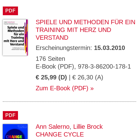
CMS_S
gabal-
Se
Wird für die Speicherung der Benutzer-
T
ESSION
verlag.
ssi
Session verwendet
T
PDF
_ID
de
on
P
H
SPIELE UND METHODEN FÜR EIN
gabal-
Speichert den Zustimmungsstatus des
90
GV_CO
T
verlag.
Benutzers für Cookies auf der aktuellen
Ta
OKIES
T
TRAINING MIT HERZ UND
de
Domäne.
ge
P
VERSTAND
Erscheinungstermin:
15.03.2010
176 Seiten
E-Book (PDF), 978-3-86200-178-1
€ 25,99 (D)
| € 26,30 (A)
Zum E-Book (PDF)
PDF
Ann Salerno
,
Lillie Brock
CHANGE CYCLE