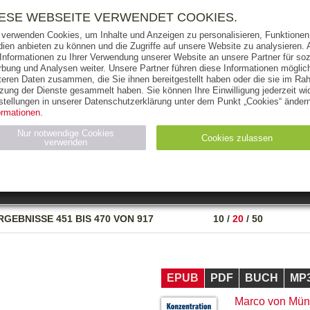
RIGHTS
PRESSE
HANDEL
FÜR UNTERNEHMEN
NEWSL
IESE WEBSEITE VERWENDET COOKIES.
 verwenden Cookies, um Inhalte und Anzeigen zu personalisieren, Funktionen 
ien anbieten zu können und die Zugriffe auf unsere Website zu analysieren
 Informationen zu Ihrer Verwendung unserer Website an unsere Partner für soz
bung und Analysen weiter. Unsere Partner führen diese Informationen möglic
THEMEN
AUTOREN
VERLAG
teren Daten zusammen, die Sie ihnen bereitgestellt haben oder die sie im Ra
zung der Dienste gesammelt haben. Sie können Ihre Einwilligung jederzeit wid
OKS
AUDIO-CDS
MP3
NON-BOOKS
stellungen in unserer Datenschutzerklärung unter dem Punkt „Cookies“ ändern
ormationen.
AUSGABEART
AUS DER REIHE
Nur notwendige Cookies
Cookies zulassen
verwenden
eller
Statistiken (4)
Marketing (4)
Anbieter
Zweck
RGEBNISSE
451 BIS 470 VON 917
10
/
20
/
50
gabal-
N_ID
Wird für die Speicherung der Benutzer-Session verwendet
verlag.de
gabal-
Speichert den Zustimmungsstatus des Benutzers für Cookies
verlag.de
auf der aktuellen Domäne.
EPUB
PDF
BUCH
MP
Marco von Mü