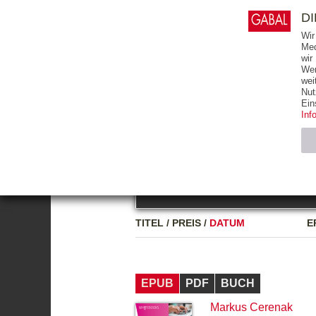
0
ARTIKEL
0.00 €
D
Wir
Med
wir
Wer
START
BÜCHER
wei
Nut
GESAMTVERZEICHNIS
BÜCHER
E-BO
Ein
Inf
FREITEXT
Neuerscheinung
Bests
Notwendig (2)
Name
TITEL
/
PREIS
/
DATUM
E
CMS_SESSIO
GV_COOKIES
EPUB
PDF
BUCH
Markus Cerenak