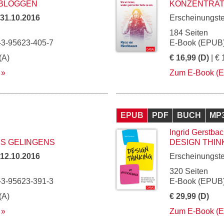
BLOGGEN
KONZENTRAT
31.10.2016
Erscheinungst
184 Seiten
-3-95623-405-7
E-Book (EPUB)
(A)
€ 16,99 (D)
| € 
Zum E-Book (
EPUB
PDF
BUCH
MP
Ingrid Gerstba
ES GELINGENS
DESIGN THIN
12.10.2016
Erscheinungst
320 Seiten
-3-95623-391-3
E-Book (EPUB)
(A)
€ 29,99 (D)
Zum E-Book (