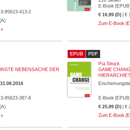
216 Seiten
E-Book (EPUB)
-3-95623-413-2
€ 16,99 (D)
| € 
(A)
Zum E-Book (
EPUB
PDF
Pia Struck
HÖNSTE NEBENSACHE DER
GAME CHANG
HIERARCHIE
31.08.2016
Erscheinungst
-3-95623-387-6
E-Book (EPUB)
(A)
€ 25,99 (D)
| € 
Zum E-Book (