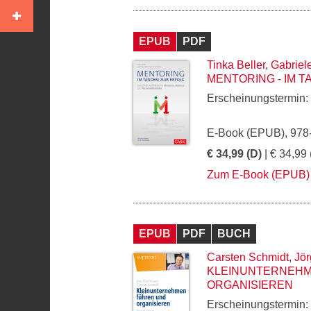
EPUB
PDF
Tinka Beller
,
Gabriel
MENTORING - IM 
Erscheinungstermin:
E-Book (EPUB), 978
€ 34,99 (D)
| € 34,99 
Zum E-Book (EPUB)
EPUB
PDF
BUCH
Carsten Schmidt
,
Jö
KLEINUNTERNEHM
ORGANISIEREN
Erscheinungstermin: