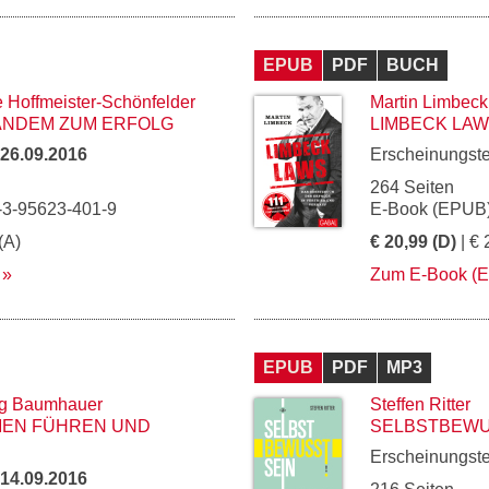
EPUB
PDF
BUCH
e Hoffmeister-Schönfelder
Martin Limbeck
TANDEM ZUM ERFOLG
LIMBECK LA
26.09.2016
Erscheinungst
264 Seiten
-3-95623-401-9
E-Book (EPUB)
(A)
€ 20,99 (D)
| € 
Zum E-Book (
EPUB
PDF
MP3
rg Baumhauer
Steffen Ritter
EN FÜHREN UND
SELBSTBEWU
Erscheinungst
14.09.2016