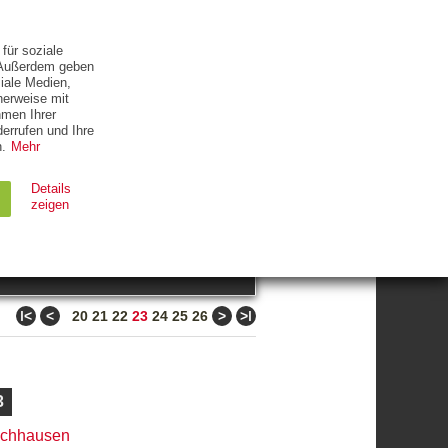
ETTER
KONTAKT
für soziale
. Außerdem geben
iale Medien,
herweise mit
hmen Ihrer
errufen und Ihre
.
Mehr
ZUM THEMA
Details
zeigen
suchen
Ablauf
Typ
ǀ<
<
>
>ǀ
20
21
22
23
24
25
26
Session
HTTP
90 Tage
HTTP
3
nchhausen