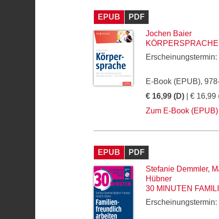
EPUB
PDF
Jochen Baier
KÖRPERSPRACHE
Erscheinungstermin:
E-Book (EPUB), 978
€ 16,99 (D)
| € 16,99 
Zum E-Book (EPUB)
EPUB
PDF
Stefanie Demmler
,
M
Hübner
30 MINUTEN FAMI
Erscheinungstermin: