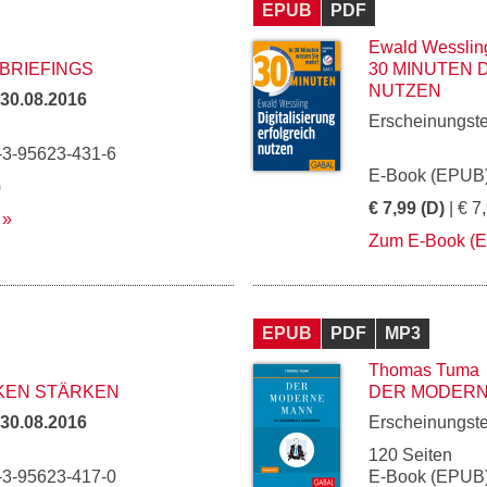
EPUB
PDF
Ewald Wesslin
 BRIEFINGS
30 MINUTEN 
NUTZEN
30.08.2016
Erscheinungst
-3-95623-431-6
E-Book (EPUB)
)
€ 7,99 (D)
| € 7
Zum E-Book (
EPUB
PDF
MP3
Thomas Tuma
RKEN STÄRKEN
DER MODERN
30.08.2016
Erscheinungst
120 Seiten
-3-95623-417-0
E-Book (EPUB)