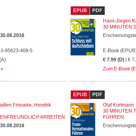
EPUB
PDF
Hans-Jürgen K
30 MINUTEN 
30.08.2016
Erscheinungst
-3-95623-409-5
E-Book (EPUB)
(A)
€ 7,99 (D)
| € 7
Zum E-Book (
EPUB
PDF
adlen Frieseke
,
Hendrik
Olaf Kortmann
30 MINUTEN
LIENFREUNDLICH ARBEITEN
FÜHREN
30.08.2016
Erscheinungst