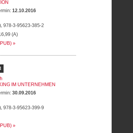
ION
ermin:
12.10.2016
, 978-3-95623-385-2
16,99 (A)
EPUB)
3
ch
KING IM UNTERNEHMEN
ermin:
30.09.2016
, 978-3-95623-399-9
EPUB)