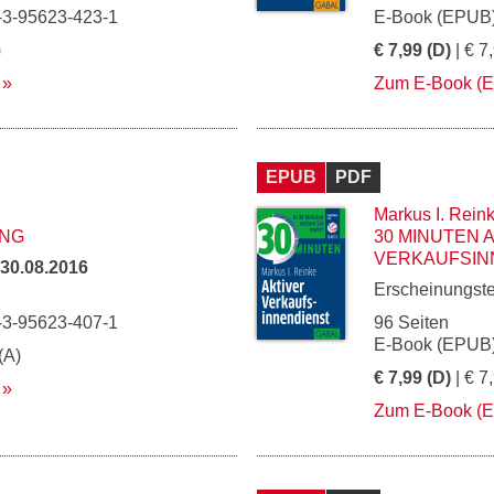
-3-95623-423-1
E-Book (EPUB)
)
€ 7,99 (D)
| € 7
Zum E-Book (
EPUB
PDF
Markus I. Rein
UNG
30 MINUTEN 
VERKAUFSIN
30.08.2016
Erscheinungst
-3-95623-407-1
96 Seiten
E-Book (EPUB)
(A)
€ 7,99 (D)
| € 7
Zum E-Book (