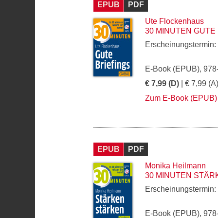
EPUB
PDF
Ute Flockenhaus
30 MINUTEN GUTE
Erscheinungstermin:
E-Book (EPUB), 978
€ 7,99 (D)
| € 7,99 (A
Zum E-Book (EPUB)
EPUB
PDF
Monika Heilmann
30 MINUTEN STÄ
Erscheinungstermin:
E-Book (EPUB), 978