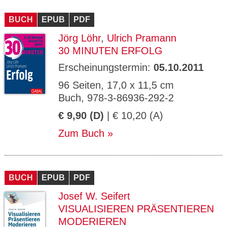
BUCH
EPUB
PDF
Jörg Löhr
,
Ulrich Pramann
30 MINUTEN ERFOLG
Erscheinungstermin:
05.10.2011
96 Seiten, 17,0 x 11,5 cm
Buch, 978-3-86936-292-2
€ 9,90 (D)
| € 10,20 (A)
Zum Buch
BUCH
EPUB
PDF
Josef W. Seifert
VISUALISIEREN PRÄSENTIEREN
MODERIEREN