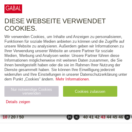
0
ARTIKEL
0.00 €
DIESE WEBSEITE VERWENDET
COOKIES.
Wir verwenden Cookies, um Inhalte und Anzeigen zu personalisieren,
FREITEXT
Funktionen für soziale Medien anbieten zu können und die Zugriffe auf
unsere Website zu analysieren. Außerdem geben wir Informationen zu
Ihrer Verwendung unserer Website an unsere Partner für soziale
AUSGABEART
Medien, Werbung und Analysen weiter. Unsere Partner führen diese
Informationen möglicherweise mit weiteren Daten zusammen, die Sie
AUS DER REIHE
ihnen bereitgestellt haben oder die sie im Rahmen Ihrer Nutzung der
Dienste gesammelt haben. Sie können Ihre Einwilligung jederzeit
widerrufen und Ihre Einstellungen in unserer Datenschutzerklärung unter
ZUM THEMA
dem Punkt „Cookies“ ändern.
Mehr Informationen.
Nur notwendige Cookies
Neuerscheinung
Bestseller
Cookies zulassen
suchen
verwenden
Details zeigen
TITEL
/
PREIS
/
DATUM
421 BIS 430 VON 486
Notwendig (2)
Statistiken (4)
Marketing (4)
ǀ<
<
>
10
/
20
/
50
40
41
42
43
44
45
46
Anbiet
Abl
Ty
Name
Zweck
er
auf
p
H