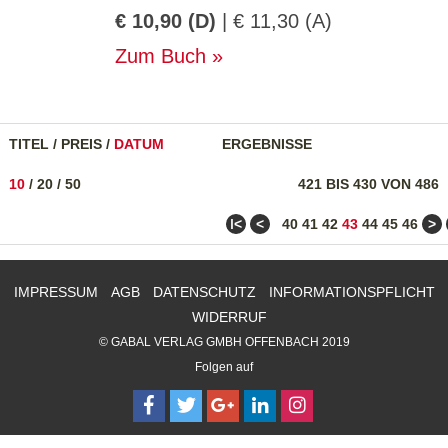
€ 10,90 (D)
| € 11,30 (A)
Zum Buch
TITEL
/
PREIS
/
DATUM
ERGEBNISSE
10
/
20
/
50
421 BIS 430 VON 486
ǀ<
<
>
40
41
42
43
44
45
46
IMPRESSUM
AGB
DATENSCHUTZ
INFORMATIONSPFLICHT
WIDERRUF
© GABAL VERLAG GMBH OFFENBACH 2019
Folgen auf