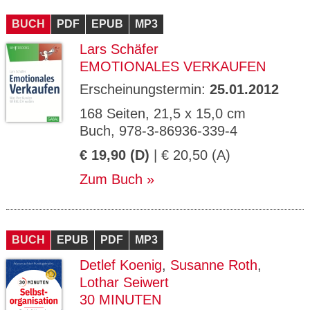
CMS_S
gabal-
Se
Wird für die Speicherung der Benutzer-
T
ESSION
verlag.
ssi
Session verwendet
T
BUCH
_ID
PDF
de
EPUB
MP3
on
P
H
Lars Schäfer
gabal-
Speichert den Zustimmungsstatus des
90
GV_CO
T
verlag.
Benutzers für Cookies auf der aktuellen
Ta
OKIES
T
EMOTIONALES VERKAUFEN
de
Domäne.
ge
P
Erscheinungstermin:
25.01.2012
168 Seiten, 21,5 x 15,0 cm
Buch, 978-3-86936-339-4
€ 19,90 (D)
| € 20,50 (A)
Zum Buch
BUCH
EPUB
PDF
MP3
Detlef Koenig
,
Susanne Roth
,
Lothar Seiwert
30 MINUTEN