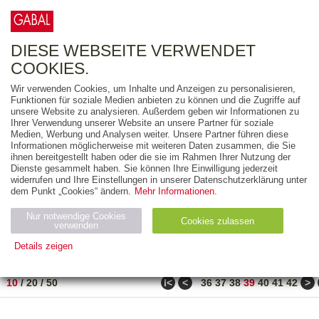
0
ARTIKEL
0.00 €
DIESE WEBSEITE VERWENDET
COOKIES.
Wir verwenden Cookies, um Inhalte und Anzeigen zu personalisieren,
FREITEXT
Funktionen für soziale Medien anbieten zu können und die Zugriffe auf
unsere Website zu analysieren. Außerdem geben wir Informationen zu
Ihrer Verwendung unserer Website an unsere Partner für soziale
AUSGABEART
Medien, Werbung und Analysen weiter. Unsere Partner führen diese
Informationen möglicherweise mit weiteren Daten zusammen, die Sie
AUS DER REIHE
ihnen bereitgestellt haben oder die sie im Rahmen Ihrer Nutzung der
Dienste gesammelt haben. Sie können Ihre Einwilligung jederzeit
widerrufen und Ihre Einstellungen in unserer Datenschutzerklärung unter
ZUM THEMA
dem Punkt „Cookies“ ändern.
Mehr Informationen.
Nur notwendige Cookies
Neuerscheinung
Bestseller
Cookies zulassen
suchen
verwenden
Details zeigen
TITEL
/
PREIS
/
DATUM
381 BIS 390 VON 486
Notwendig (2)
Statistiken (4)
Marketing (4)
ǀ<
<
>
10
/
20
/
50
36
37
38
39
40
41
42
Anbiet
Abl
Ty
Name
Zweck
er
auf
p
H