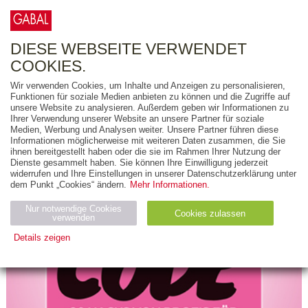
0
ARTIKEL
0.00 €
DIESE WEBSEITE VERWENDET
COOKIES.
Wir verwenden Cookies, um Inhalte und Anzeigen zu personalisieren,
Funktionen für soziale Medien anbieten zu können und die Zugriffe auf
unsere Website zu analysieren. Außerdem geben wir Informationen zu
Ihrer Verwendung unserer Website an unsere Partner für soziale
Medien, Werbung und Analysen weiter. Unsere Partner führen diese
Informationen möglicherweise mit weiteren Daten zusammen, die Sie
ihnen bereitgestellt haben oder die sie im Rahmen Ihrer Nutzung der
Dienste gesammelt haben. Sie können Ihre Einwilligung jederzeit
widerrufen und Ihre Einstellungen in unserer Datenschutzerklärung unter
dem Punkt „Cookies“ ändern.
Mehr Informationen.
Nur notwendige Cookies
Cookies zulassen
verwenden
Details zeigen
Notwendig (2)
Statistiken (4)
Marketing (4)
Anbiet
Abl
Ty
Name
Zweck
er
auf
p
H