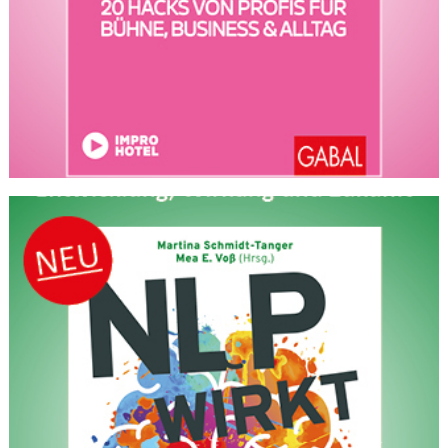
CMS_S
gabal-
Se
Wird für die Speicherung der Benutzer-
T
ESSION
verlag.
ssi
Session verwendet
T
_ID
de
on
P
H
gabal-
Speichert den Zustimmungsstatus des
90
GV_CO
T
verlag.
Benutzers für Cookies auf der aktuellen
Ta
OKIES
T
de
Domäne.
ge
P