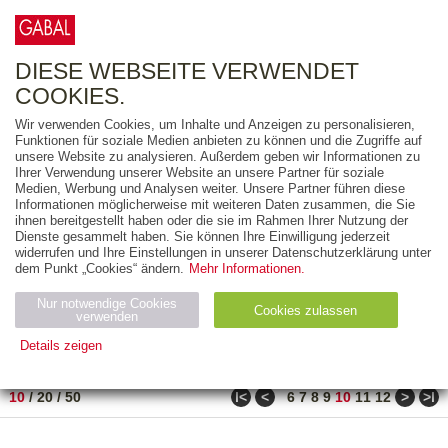
0
ARTIKEL
0.00 €
DIESE WEBSEITE VERWENDET
COOKIES.
Wir verwenden Cookies, um Inhalte und Anzeigen zu personalisieren,
FREITEXT
Funktionen für soziale Medien anbieten zu können und die Zugriffe auf
unsere Website zu analysieren. Außerdem geben wir Informationen zu
Ihrer Verwendung unserer Website an unsere Partner für soziale
AUSGABEART
Medien, Werbung und Analysen weiter. Unsere Partner führen diese
Informationen möglicherweise mit weiteren Daten zusammen, die Sie
AUS DER REIHE
ihnen bereitgestellt haben oder die sie im Rahmen Ihrer Nutzung der
Dienste gesammelt haben. Sie können Ihre Einwilligung jederzeit
widerrufen und Ihre Einstellungen in unserer Datenschutzerklärung unter
ZUM THEMA
dem Punkt „Cookies“ ändern.
Mehr Informationen.
Nur notwendige Cookies
Neuerscheinung
Bestseller
Cookies zulassen
suchen
verwenden
Details zeigen
TITEL
/
PREIS
/
DATUM
91 BIS 100 VON 111
Notwendig (2)
Statistiken (4)
Marketing (4)
ǀ<
<
>
>ǀ
10
/
20
/
50
6
7
8
9
10
11
12
Anbiet
Abl
Ty
Name
Zweck
er
auf
p
H