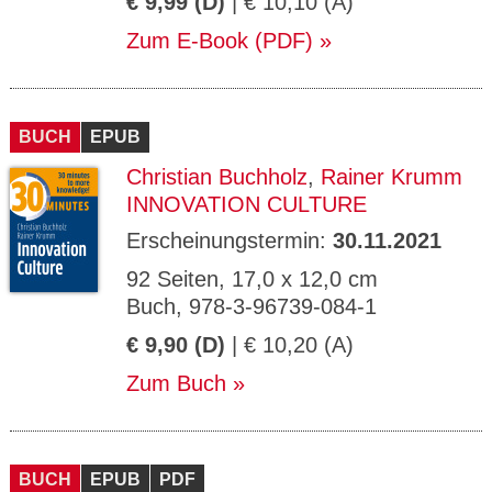
€ 9,99 (D)
| € 10,10 (A)
Zum E-Book (PDF)
BUCH
EPUB
Christian Buchholz
,
Rainer Krumm
INNOVATION CULTURE
Erscheinungstermin:
30.11.2021
92 Seiten, 17,0 x 12,0 cm
Buch, 978-3-96739-084-1
€ 9,90 (D)
| € 10,20 (A)
Zum Buch
BUCH
EPUB
PDF