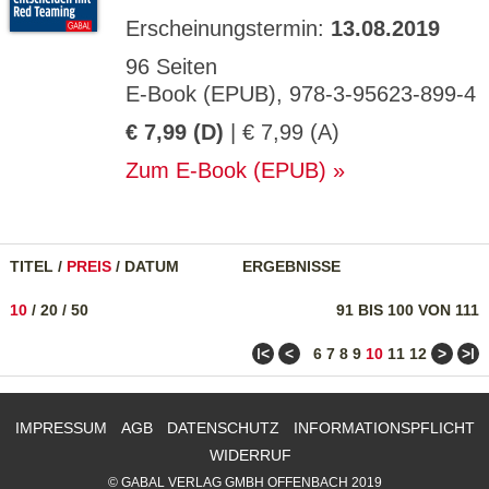
Erscheinungstermin:
13.08.2019
96 Seiten
E-Book (EPUB), 978-3-95623-899-4
€ 7,99 (D)
| € 7,99 (A)
Zum E-Book (EPUB)
TITEL
/
PREIS
/
DATUM
ERGEBNISSE
10
/
20
/
50
91 BIS 100 VON 111
ǀ<
<
>
>ǀ
6
7
8
9
10
11
12
IMPRESSUM
AGB
DATENSCHUTZ
INFORMATIONSPFLICHT
WIDERRUF
© GABAL VERLAG GMBH OFFENBACH 2019