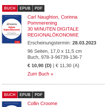
CMS_S
gabal-
Se
Wird für die Speicherung der Benutzer-
T
ESSION
verlag.
ssi
Session verwendet
T
BUCH
_ID
EPUB
de
PDF
on
P
H
Carl Naughton
,
Corinna
gabal-
Speichert den Zustimmungsstatus des
90
GV_CO
T
verlag.
Benutzers für Cookies auf der aktuellen
Ta
OKIES
T
Pommerening
de
Domäne.
ge
P
30 MINUTEN DIGITALE
REGIONALÖKONOMIE
Erscheinungstermin:
28.03.2023
96 Seiten, 17,0 x 11,5 cm
Buch, 978-3-96739-136-7
€ 10,90 (D)
| € 11,30 (A)
Zum Buch
BUCH
EPUB
PDF
Collin Croome