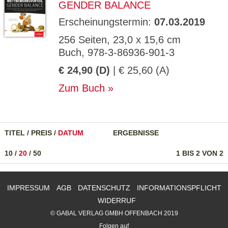
GENDER BALANCE
Erscheinungstermin:
07.03.2019
256 Seiten, 23,0 x 15,6 cm
Buch, 978-3-86936-901-3
€ 24,90 (D)
| € 25,60 (A)
Zum Buch
TITEL
/
PREIS
/
DATUM
ERGEBNISSE
10
/
20
/
50
1 BIS 2 VON 2
IMPRESSUM
AGB
DATENSCHUTZ
INFORMATIONSPFLICHT
WIDERRUF
© GABAL VERLAG GMBH OFFENBACH 2019
Folgen auf