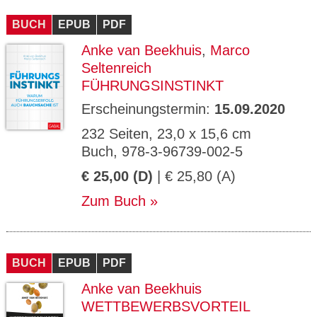
CMS_S
gabal-
Se
Wird für die Speicherung der Benutzer-
T
ESSION
verlag.
ssi
Session verwendet
T
BUCH
_ID
EPUB
de
PDF
on
P
H
Anke van Beekhuis
,
Marco
gabal-
Speichert den Zustimmungsstatus des
90
GV_CO
T
verlag.
Benutzers für Cookies auf der aktuellen
Ta
OKIES
T
Seltenreich
de
Domäne.
ge
P
FÜHRUNGSINSTINKT
Erscheinungstermin:
15.09.2020
232 Seiten, 23,0 x 15,6 cm
Buch, 978-3-96739-002-5
€ 25,00 (D)
| € 25,80 (A)
Zum Buch
BUCH
EPUB
PDF
Anke van Beekhuis
WETTBEWERBSVORTEIL