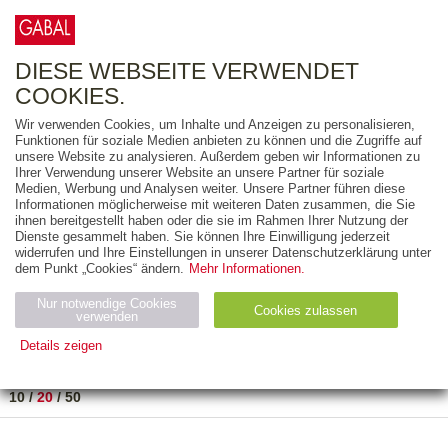
0
ARTIKEL
0.00 €
DIESE WEBSEITE VERWENDET
COOKIES.
Wir verwenden Cookies, um Inhalte und Anzeigen zu personalisieren,
FREITEXT
Funktionen für soziale Medien anbieten zu können und die Zugriffe auf
unsere Website zu analysieren. Außerdem geben wir Informationen zu
Ihrer Verwendung unserer Website an unsere Partner für soziale
AUSGABEART
Medien, Werbung und Analysen weiter. Unsere Partner führen diese
Informationen möglicherweise mit weiteren Daten zusammen, die Sie
AUS DER REIHE
ihnen bereitgestellt haben oder die sie im Rahmen Ihrer Nutzung der
Dienste gesammelt haben. Sie können Ihre Einwilligung jederzeit
widerrufen und Ihre Einstellungen in unserer Datenschutzerklärung unter
ZUM THEMA
dem Punkt „Cookies“ ändern.
Mehr Informationen.
Nur notwendige Cookies
Neuerscheinung
Bestseller
Cookies zulassen
suchen
verwenden
Details zeigen
TITEL
/
PREIS
/
DATUM
1 BIS 2 VON 2
Notwendig (2)
Statistiken (4)
Marketing (4)
10
/
20
/
50
Anbiet
Abl
Ty
Name
Zweck
er
auf
p
H