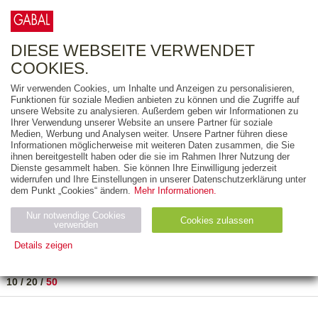
0
ARTIKEL
0.00 €
DIESE WEBSEITE VERWENDET
COOKIES.
Wir verwenden Cookies, um Inhalte und Anzeigen zu personalisieren,
FREITEXT
Funktionen für soziale Medien anbieten zu können und die Zugriffe auf
unsere Website zu analysieren. Außerdem geben wir Informationen zu
Ihrer Verwendung unserer Website an unsere Partner für soziale
AUSGABEART
Medien, Werbung und Analysen weiter. Unsere Partner führen diese
Informationen möglicherweise mit weiteren Daten zusammen, die Sie
AUS DER REIHE
ihnen bereitgestellt haben oder die sie im Rahmen Ihrer Nutzung der
Dienste gesammelt haben. Sie können Ihre Einwilligung jederzeit
widerrufen und Ihre Einstellungen in unserer Datenschutzerklärung unter
ZUM THEMA
dem Punkt „Cookies“ ändern.
Mehr Informationen.
Nur notwendige Cookies
Neuerscheinung
Bestseller
Cookies zulassen
suchen
verwenden
Details zeigen
TITEL
/
PREIS
/
DATUM
1 BIS 1 VON 1
Notwendig (2)
Statistiken (4)
Marketing (4)
10
/
20
/
50
Anbiet
Abl
Ty
Name
Zweck
er
auf
p
H