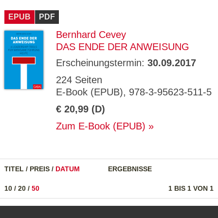
CMS_S
gabal-
Se
Wird für die Speicherung der Benutzer-
T
ESSION
verlag.
ssi
Session verwendet
T
EPUB
_ID
PDF
de
on
P
H
Bernhard Cevey
gabal-
Speichert den Zustimmungsstatus des
90
GV_CO
T
verlag.
Benutzers für Cookies auf der aktuellen
Ta
OKIES
T
DAS ENDE DER ANWEISUNG
de
Domäne.
ge
P
Erscheinungstermin:
30.09.2017
224 Seiten
E-Book (EPUB), 978-3-95623-511-5
€ 20,99 (D)
Zum E-Book (EPUB)
TITEL
/
PREIS
/
DATUM
ERGEBNISSE
10
/
20
/
50
1 BIS 1 VON 1