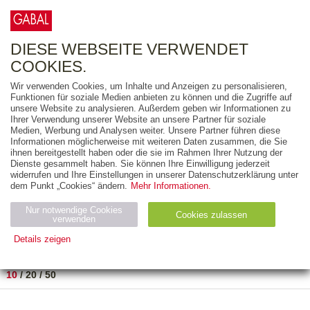
0
ARTIKEL
0.00 €
DIESE WEBSEITE VERWENDET
COOKIES.
Wir verwenden Cookies, um Inhalte und Anzeigen zu personalisieren,
FREITEXT
Funktionen für soziale Medien anbieten zu können und die Zugriffe auf
unsere Website zu analysieren. Außerdem geben wir Informationen zu
Ihrer Verwendung unserer Website an unsere Partner für soziale
AUSGABEART
Medien, Werbung und Analysen weiter. Unsere Partner führen diese
Informationen möglicherweise mit weiteren Daten zusammen, die Sie
AUS DER REIHE
ihnen bereitgestellt haben oder die sie im Rahmen Ihrer Nutzung der
Dienste gesammelt haben. Sie können Ihre Einwilligung jederzeit
widerrufen und Ihre Einstellungen in unserer Datenschutzerklärung unter
ZUM THEMA
dem Punkt „Cookies“ ändern.
Mehr Informationen.
Nur notwendige Cookies
Neuerscheinung
Bestseller
Cookies zulassen
suchen
verwenden
Details zeigen
TITEL
/
PREIS
/
DATUM
1 BIS 2 VON 2
Notwendig (2)
Statistiken (4)
Marketing (4)
10
/
20
/
50
Anbiet
Abl
Ty
Name
Zweck
er
auf
p
H