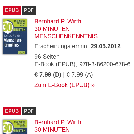
CMS_S
gabal-
Se
Wird für die Speicherung der Benutzer-
T
ESSION
verlag.
ssi
Session verwendet
T
EPUB
_ID
PDF
de
on
P
H
Bernhard P. Wirth
gabal-
Speichert den Zustimmungsstatus des
90
GV_CO
T
verlag.
Benutzers für Cookies auf der aktuellen
Ta
OKIES
T
30 MINUTEN
de
Domäne.
ge
P
MENSCHENKENNTNIS
Erscheinungstermin:
29.05.2012
96 Seiten
E-Book (EPUB), 978-3-86200-678-6
€ 7,99 (D)
| € 7,99 (A)
Zum E-Book (EPUB)
EPUB
PDF
Bernhard P. Wirth
30 MINUTEN