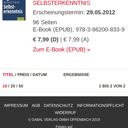
SELBSTERKENNTNIS
Erscheinungstermin:
29.05.2012
96 Seiten
E-Book (EPUB), 978-3-86200-833-9
€ 7,99 (D)
| € 7,99 (A)
Zum E-Book (EPUB)
TITEL
/
PREIS
/
DATUM
ERGEBNISSE
10
/
20
/
50
1 BIS 2 VON 2
IMPRESSUM
AGB
DATENSCHUTZ
INFORMATIONSPFLICHT
WIDERRUF
© GABAL VERLAG GMBH OFFENBACH 2019
Folgen auf