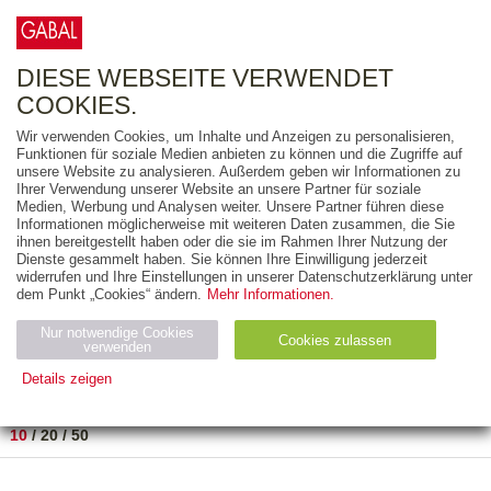
0
ARTIKEL
0.00 €
DIESE WEBSEITE VERWENDET
COOKIES.
Wir verwenden Cookies, um Inhalte und Anzeigen zu personalisieren,
FREITEXT
Funktionen für soziale Medien anbieten zu können und die Zugriffe auf
unsere Website zu analysieren. Außerdem geben wir Informationen zu
Ihrer Verwendung unserer Website an unsere Partner für soziale
AUSGABEART
Medien, Werbung und Analysen weiter. Unsere Partner führen diese
Informationen möglicherweise mit weiteren Daten zusammen, die Sie
AUS DER REIHE
ihnen bereitgestellt haben oder die sie im Rahmen Ihrer Nutzung der
Dienste gesammelt haben. Sie können Ihre Einwilligung jederzeit
widerrufen und Ihre Einstellungen in unserer Datenschutzerklärung unter
ZUM THEMA
dem Punkt „Cookies“ ändern.
Mehr Informationen.
Nur notwendige Cookies
Neuerscheinung
Bestseller
Cookies zulassen
suchen
verwenden
Details zeigen
TITEL
/
PREIS
/
DATUM
1 BIS 1 VON 1
Notwendig (2)
Statistiken (4)
Marketing (4)
10
/
20
/
50
Anbiet
Abl
Ty
Name
Zweck
er
auf
p
H