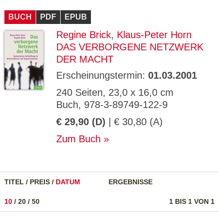
CMS_S
gabal-
Se
Wird für die Speicherung der Benutzer-
T
ESSION
verlag.
ssi
Session verwendet
T
BUCH
_ID
PDF
de
EPUB
on
P
H
Regine Brick
,
Klaus-Peter Horn
gabal-
Speichert den Zustimmungsstatus des
90
GV_CO
T
verlag.
Benutzers für Cookies auf der aktuellen
Ta
OKIES
T
DAS VERBORGENE NETZWERK
de
Domäne.
ge
P
DER MACHT
Erscheinungstermin:
01.03.2001
240 Seiten, 23,0 x 16,0 cm
Buch, 978-3-89749-122-9
€ 29,90 (D)
| € 30,80 (A)
Zum Buch
TITEL
/
PREIS
/
DATUM
ERGEBNISSE
10
/
20
/
50
1 BIS 1 VON 1