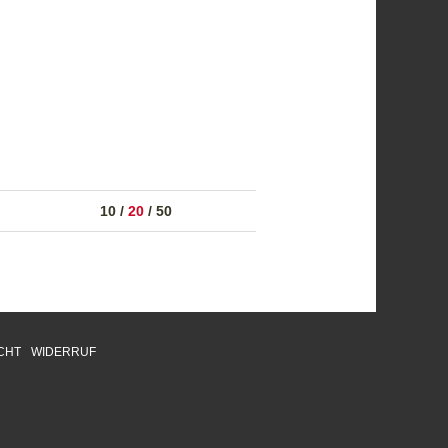
10
/
20
/
50
CHT
WIDERRUF