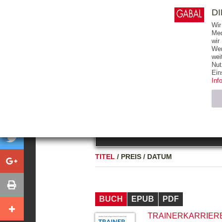
0
ARTIKEL
0.00 €
D
Wir
Med
wir
Wer
START
BÜCHER
wei
Nut
GESAMTVERZEICHNIS
BÜCHER
E-BO
Ein
Inf
FREITEXT
Neuerscheinung
Bests
Notwendig (2)
Name
TITEL
/
PREIS
/
DATUM
CMS_SESSIO
GV_COOKIES
BUCH
EPUB
PDF
TRAINERKARRIERE