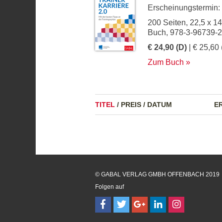
Erscheinungstermin:
200 Seiten, 22,5 x 1
Buch, 978-3-96739-
€ 24,90 (D)
| € 25,60 
Zum Buch
TITEL
/
PREIS
/
DATUM
E
© GABAL VERLAG GMBH OFFENBACH 2019
Folgen auf