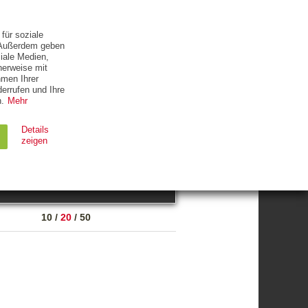
ETTER
KONTAKT
für soziale
. Außerdem geben
iale Medien,
herweise mit
hmen Ihrer
errufen und Ihre
.
Mehr
ZUM THEMA
Details
zeigen
suchen
Ablauf
Typ
10
/
20
/
50
Session
HTTP
90 Tage
HTTP