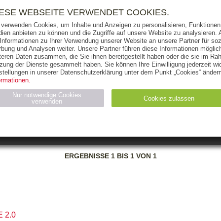
RIGHTS
PRESSE
HANDEL
FÜR UNTERNEHMEN
NEWSL
IESE WEBSEITE VERWENDET COOKIES.
 verwenden Cookies, um Inhalte und Anzeigen zu personalisieren, Funktionen 
ien anbieten zu können und die Zugriffe auf unsere Website zu analysieren
 Informationen zu Ihrer Verwendung unserer Website an unsere Partner für soz
bung und Analysen weiter. Unsere Partner führen diese Informationen möglic
THEMEN
AUTOREN
VERLAG
teren Daten zusammen, die Sie ihnen bereitgestellt haben oder die sie im Ra
zung der Dienste gesammelt haben. Sie können Ihre Einwilligung jederzeit wid
OKS
AUDIO-CDS
MP3
NON-BOOKS
stellungen in unserer Datenschutzerklärung unter dem Punkt „Cookies“ ändern
ormationen.
AUSGABEART
AUS DER REIHE
Nur notwendige Cookies
Cookies zulassen
verwenden
eller
Statistiken (4)
Marketing (4)
Anbieter
Zweck
ERGEBNISSE
1 BIS 1 VON 1
gabal-
N_ID
Wird für die Speicherung der Benutzer-Session verwendet
verlag.de
gabal-
Speichert den Zustimmungsstatus des Benutzers für Cookies
verlag.de
auf der aktuellen Domäne.
 2.0