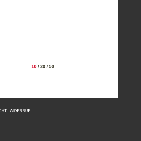
10
/
20
/
50
CHT
WIDERRUF