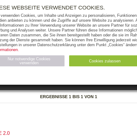
RIGHTS
PRESSE
HANDEL
FÜR UNTERNEHMEN
NEWSL
IESE WEBSEITE VERWENDET COOKIES.
 verwenden Cookies, um Inhalte und Anzeigen zu personalisieren, Funktionen 
ien anbieten zu können und die Zugriffe auf unsere Website zu analysieren
 Informationen zu Ihrer Verwendung unserer Website an unsere Partner für soz
bung und Analysen weiter. Unsere Partner führen diese Informationen möglic
THEMEN
AUTOREN
VERLAG
teren Daten zusammen, die Sie ihnen bereitgestellt haben oder die sie im Ra
zung der Dienste gesammelt haben. Sie können Ihre Einwilligung jederzeit wid
OKS
AUDIO-CDS
MP3
NON-BOOKS
stellungen in unserer Datenschutzerklärung unter dem Punkt „Cookies“ ändern
ormationen.
AUSGABEART
AUS DER REIHE
Nur notwendige Cookies
Cookies zulassen
verwenden
eller
Statistiken (4)
Marketing (4)
Anbieter
Zweck
ERGEBNISSE
1 BIS 1 VON 1
gabal-
N_ID
Wird für die Speicherung der Benutzer-Session verwendet
verlag.de
gabal-
Speichert den Zustimmungsstatus des Benutzers für Cookies
verlag.de
auf der aktuellen Domäne.
 2.0