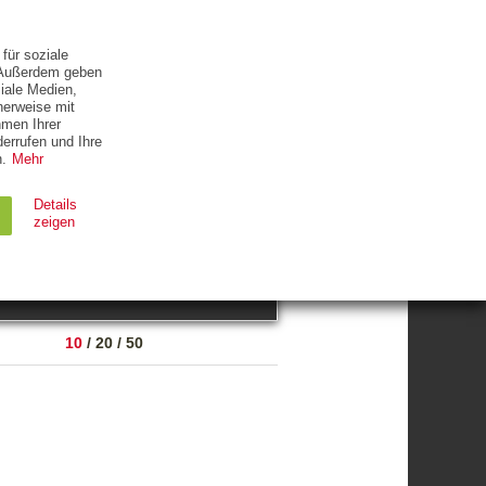
ETTER
KONTAKT
für soziale
. Außerdem geben
iale Medien,
herweise mit
hmen Ihrer
errufen und Ihre
.
Mehr
ZUM THEMA
Details
zeigen
suchen
Ablauf
Typ
10
/
20
/
50
Session
HTTP
90 Tage
HTTP