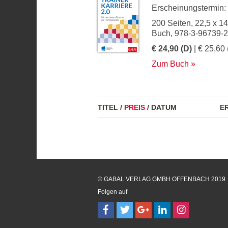
Erscheinungstermin:
200 Seiten, 22,5 x 1
Buch, 978-3-96739-
€ 24,90 (D)
| € 25,60 
Zum Buch
TITEL
/
PREIS
/
DATUM
E
© GABAL VERLAG GMBH OFFENBACH 2019
Folgen auf