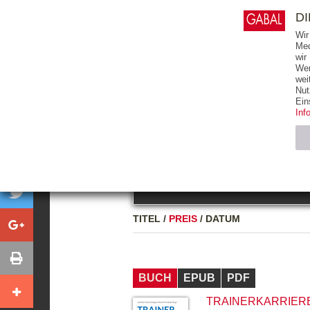
0
ARTIKEL
0.00 €
D
Wir
Med
wir
Wer
START
BÜCHER
wei
Nut
GESAMTVERZEICHNIS
BÜCHER
E-BO
Ein
Inf
FREITEXT
Neuerscheinung
Bests
Notwendig (2)
Name
TITEL
/
PREIS
/
DATUM
CMS_SESSIO
GV_COOKIES
BUCH
EPUB
PDF
TRAINERKARRIERE