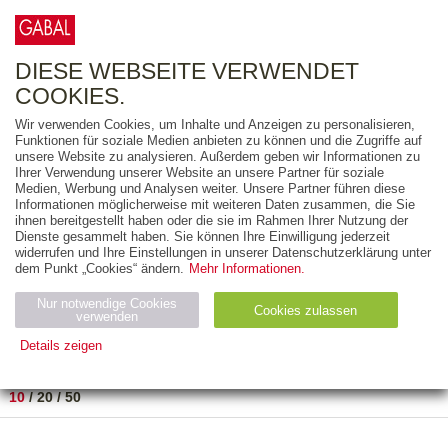
0
ARTIKEL
0.00 €
DIESE WEBSEITE VERWENDET
COOKIES.
Wir verwenden Cookies, um Inhalte und Anzeigen zu personalisieren,
FREITEXT
Funktionen für soziale Medien anbieten zu können und die Zugriffe auf
unsere Website zu analysieren. Außerdem geben wir Informationen zu
Ihrer Verwendung unserer Website an unsere Partner für soziale
AUSGABEART
Medien, Werbung und Analysen weiter. Unsere Partner führen diese
Informationen möglicherweise mit weiteren Daten zusammen, die Sie
AUS DER REIHE
ihnen bereitgestellt haben oder die sie im Rahmen Ihrer Nutzung der
Dienste gesammelt haben. Sie können Ihre Einwilligung jederzeit
widerrufen und Ihre Einstellungen in unserer Datenschutzerklärung unter
ZUM THEMA
dem Punkt „Cookies“ ändern.
Mehr Informationen.
Nur notwendige Cookies
Neuerscheinung
Bestseller
Cookies zulassen
suchen
verwenden
Details zeigen
TITEL
/
PREIS
/
DATUM
1 BIS 1 VON 1
Notwendig (2)
Statistiken (4)
Marketing (4)
10
/
20
/
50
Anbiet
Abl
Ty
Name
Zweck
er
auf
p
H