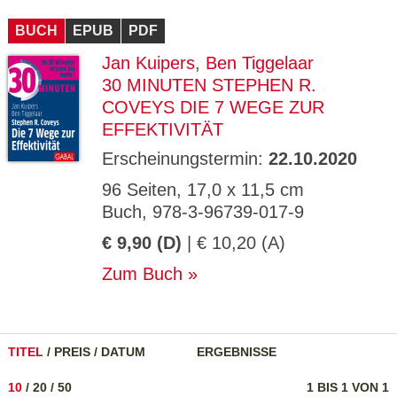
CMS_S
gabal-
Se
Wird für die Speicherung der Benutzer-
T
ESSION
verlag.
ssi
Session verwendet
T
BUCH
_ID
EPUB
de
PDF
on
P
H
Jan Kuipers
,
Ben Tiggelaar
gabal-
Speichert den Zustimmungsstatus des
90
GV_CO
T
verlag.
Benutzers für Cookies auf der aktuellen
Ta
OKIES
T
30 MINUTEN STEPHEN R.
de
Domäne.
ge
P
COVEYS DIE 7 WEGE ZUR
EFFEKTIVITÄT
Erscheinungstermin:
22.10.2020
96 Seiten, 17,0 x 11,5 cm
Buch, 978-3-96739-017-9
€ 9,90 (D)
| € 10,20 (A)
Zum Buch
TITEL
/
PREIS
/
DATUM
ERGEBNISSE
10
/
20
/
50
1 BIS 1 VON 1