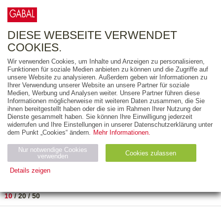
0
ARTIKEL
0.00 €
DIESE WEBSEITE VERWENDET
COOKIES.
Wir verwenden Cookies, um Inhalte und Anzeigen zu personalisieren,
FREITEXT
Funktionen für soziale Medien anbieten zu können und die Zugriffe auf
unsere Website zu analysieren. Außerdem geben wir Informationen zu
Ihrer Verwendung unserer Website an unsere Partner für soziale
AUSGABEART
Medien, Werbung und Analysen weiter. Unsere Partner führen diese
Informationen möglicherweise mit weiteren Daten zusammen, die Sie
AUS DER REIHE
ihnen bereitgestellt haben oder die sie im Rahmen Ihrer Nutzung der
Dienste gesammelt haben. Sie können Ihre Einwilligung jederzeit
widerrufen und Ihre Einstellungen in unserer Datenschutzerklärung unter
ZUM THEMA
dem Punkt „Cookies“ ändern.
Mehr Informationen.
Nur notwendige Cookies
Neuerscheinung
Bestseller
Cookies zulassen
suchen
verwenden
Details zeigen
TITEL
/
PREIS
/
DATUM
1 BIS 1 VON 1
Notwendig (2)
Statistiken (4)
Marketing (4)
10
/
20
/
50
Anbiet
Abl
Ty
Name
Zweck
er
auf
p
H