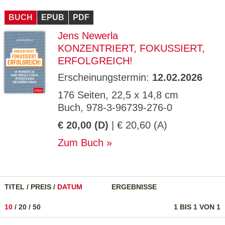
CMS_S
gabal-
Se
Wird für die Speicherung der Benutzer-
T
ESSION
verlag.
ssi
Session verwendet
T
BUCH
_ID
EPUB
de
PDF
on
P
H
Jens Newerla
gabal-
Speichert den Zustimmungsstatus des
90
GV_CO
T
verlag.
Benutzers für Cookies auf der aktuellen
Ta
OKIES
T
KONZENTRIERT, FOKUSSIERT,
de
Domäne.
ge
P
ERFOLGREICH!
Erscheinungstermin:
12.02.2026
176 Seiten, 22,5 x 14,8 cm
Buch, 978-3-96739-276-0
€ 20,00 (D)
| € 20,60 (A)
Zum Buch
TITEL
/
PREIS
/
DATUM
ERGEBNISSE
10
/
20
/
50
1 BIS 1 VON 1