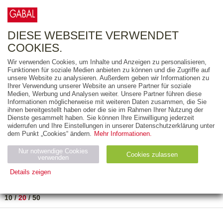
0
ARTIKEL
0.00 €
DIESE WEBSEITE VERWENDET
COOKIES.
Wir verwenden Cookies, um Inhalte und Anzeigen zu personalisieren,
FREITEXT
Funktionen für soziale Medien anbieten zu können und die Zugriffe auf
unsere Website zu analysieren. Außerdem geben wir Informationen zu
Ihrer Verwendung unserer Website an unsere Partner für soziale
AUSGABEART
Medien, Werbung und Analysen weiter. Unsere Partner führen diese
Informationen möglicherweise mit weiteren Daten zusammen, die Sie
AUS DER REIHE
ihnen bereitgestellt haben oder die sie im Rahmen Ihrer Nutzung der
Dienste gesammelt haben. Sie können Ihre Einwilligung jederzeit
widerrufen und Ihre Einstellungen in unserer Datenschutzerklärung unter
ZUM THEMA
dem Punkt „Cookies“ ändern.
Mehr Informationen.
Nur notwendige Cookies
Neuerscheinung
Bestseller
Cookies zulassen
suchen
verwenden
Details zeigen
TITEL
/
PREIS
/
DATUM
1 BIS 1 VON 1
Notwendig (2)
Statistiken (4)
Marketing (4)
10
/
20
/
50
Anbiet
Abl
Ty
Name
Zweck
er
auf
p
H