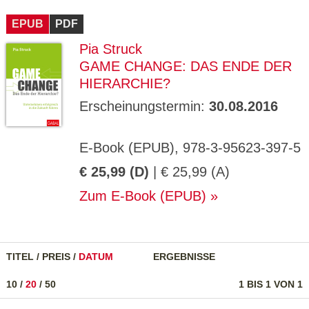
CMS_S
gabal-
Se
Wird für die Speicherung der Benutzer-
T
ESSION
verlag.
ssi
Session verwendet
T
EPUB
_ID
PDF
de
on
P
H
Pia Struck
gabal-
Speichert den Zustimmungsstatus des
90
GV_CO
T
verlag.
Benutzers für Cookies auf der aktuellen
Ta
OKIES
T
GAME CHANGE: DAS ENDE DER
de
Domäne.
ge
P
HIERARCHIE?
Erscheinungstermin:
30.08.2016
E-Book (EPUB), 978-3-95623-397-5
€ 25,99 (D)
| € 25,99 (A)
Zum E-Book (EPUB)
TITEL
/
PREIS
/
DATUM
ERGEBNISSE
10
/
20
/
50
1 BIS 1 VON 1