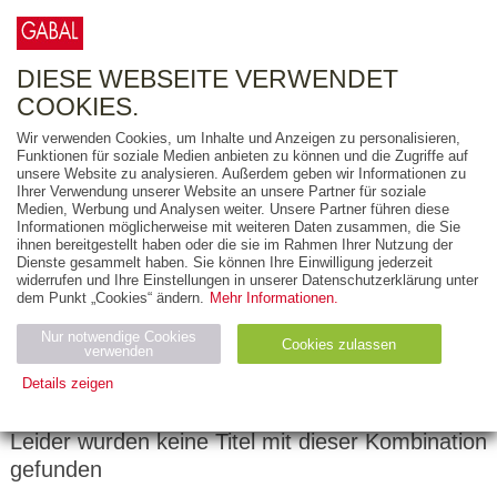
0
ARTIKEL
0.00 €
DIESE WEBSEITE VERWENDET
COOKIES.
Wir verwenden Cookies, um Inhalte und Anzeigen zu personalisieren,
FREITEXT
Funktionen für soziale Medien anbieten zu können und die Zugriffe auf
unsere Website zu analysieren. Außerdem geben wir Informationen zu
Ihrer Verwendung unserer Website an unsere Partner für soziale
AUSGABEART
Medien, Werbung und Analysen weiter. Unsere Partner führen diese
Informationen möglicherweise mit weiteren Daten zusammen, die Sie
AUS DER REIHE
ihnen bereitgestellt haben oder die sie im Rahmen Ihrer Nutzung der
Dienste gesammelt haben. Sie können Ihre Einwilligung jederzeit
widerrufen und Ihre Einstellungen in unserer Datenschutzerklärung unter
ZUM THEMA
dem Punkt „Cookies“ ändern.
Mehr Informationen.
Nur notwendige Cookies
Neuerscheinung
Bestseller
Cookies zulassen
suchen
verwenden
Details zeigen
Notwendig (2)
Statistiken (4)
Marketing (4)
Leider wurden keine Titel mit dieser Kombination
Anbiet
Abl
Ty
Name
Zweck
gefunden
er
auf
p
H