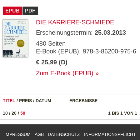
CMS_S
gabal-
Se
Wird für die Speicherung der Benutzer-
T
ESSION
verlag.
ssi
Session verwendet
T
EPUB
_ID
PDF
de
on
P
H
DIE KARRIERE-SCHMIEDE
gabal-
Speichert den Zustimmungsstatus des
90
GV_CO
T
verlag.
Benutzers für Cookies auf der aktuellen
Ta
OKIES
T
de
Domäne.
ge
Erscheinungstermin:
25.03.2013
P
480 Seiten
E-Book (EPUB), 978-3-86200-975-6
€ 25,99 (D)
Zum E-Book (EPUB)
TITEL
/
PREIS
/
DATUM
ERGEBNISSE
10
/
20
/
50
1 BIS 1 VON 1
IMPRESSUM
AGB
DATENSCHUTZ
INFORMATIONSPFLICHT