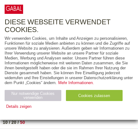
0
ARTIKEL
0.00 €
DIESE WEBSEITE VERWENDET
COOKIES.
Wir verwenden Cookies, um Inhalte und Anzeigen zu personalisieren,
FREITEXT
Funktionen für soziale Medien anbieten zu können und die Zugriffe auf
unsere Website zu analysieren. Außerdem geben wir Informationen zu
Ihrer Verwendung unserer Website an unsere Partner für soziale
AUSGABEART
Medien, Werbung und Analysen weiter. Unsere Partner führen diese
Informationen möglicherweise mit weiteren Daten zusammen, die Sie
AUS DER REIHE
ihnen bereitgestellt haben oder die sie im Rahmen Ihrer Nutzung der
Dienste gesammelt haben. Sie können Ihre Einwilligung jederzeit
widerrufen und Ihre Einstellungen in unserer Datenschutzerklärung unter
ZUM THEMA
dem Punkt „Cookies“ ändern.
Mehr Informationen.
Nur notwendige Cookies
Neuerscheinung
Bestseller
Cookies zulassen
suchen
verwenden
Details zeigen
TITEL
/
PREIS
/
DATUM
1 BIS 1 VON 1
Notwendig (2)
Statistiken (4)
Marketing (4)
10
/
20
/
50
Anbiet
Abl
Ty
Name
Zweck
er
auf
p
H