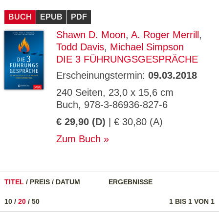
CMS_S
gabal-
Se
Wird für die Speicherung der Benutzer-
T
ESSION
verlag.
ssi
Session verwendet
T
BUCH
_ID
EPUB
de
PDF
on
P
H
Shawn D. Moon
,
A. Roger Merrill
,
gabal-
Speichert den Zustimmungsstatus des
90
GV_CO
T
verlag.
Benutzers für Cookies auf der aktuellen
Ta
OKIES
T
Todd Davis
,
Michael Simpson
de
Domäne.
ge
P
DIE 3 FÜHRUNGSGESPRÄCHE
Erscheinungstermin:
09.03.2018
240 Seiten, 23,0 x 15,6 cm
Buch, 978-3-86936-827-6
€ 29,90 (D)
| € 30,80 (A)
Zum Buch
TITEL
/
PREIS
/
DATUM
ERGEBNISSE
10
/
20
/
50
1 BIS 1 VON 1