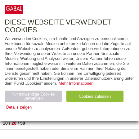
0
ARTIKEL
0.00 €
DIESE WEBSEITE VERWENDET
COOKIES.
Wir verwenden Cookies, um Inhalte und Anzeigen zu personalisieren,
FREITEXT
Funktionen für soziale Medien anbieten zu können und die Zugriffe auf
unsere Website zu analysieren. Außerdem geben wir Informationen zu
Ihrer Verwendung unserer Website an unsere Partner für soziale
AUSGABEART
Medien, Werbung und Analysen weiter. Unsere Partner führen diese
Informationen möglicherweise mit weiteren Daten zusammen, die Sie
AUS DER REIHE
ihnen bereitgestellt haben oder die sie im Rahmen Ihrer Nutzung der
Dienste gesammelt haben. Sie können Ihre Einwilligung jederzeit
widerrufen und Ihre Einstellungen in unserer Datenschutzerklärung unter
ZUM THEMA
dem Punkt „Cookies“ ändern.
Mehr Informationen.
Nur notwendige Cookies
Neuerscheinung
Bestseller
Cookies zulassen
suchen
verwenden
Details zeigen
TITEL
/
PREIS
/
DATUM
1 BIS 1 VON 1
Notwendig (2)
Statistiken (4)
Marketing (4)
10
/
20
/
50
Anbiet
Abl
Ty
Name
Zweck
er
auf
p
H