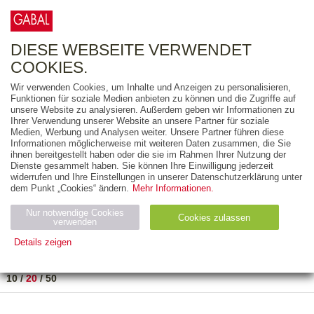
0
ARTIKEL
0.00 €
DIESE WEBSEITE VERWENDET
COOKIES.
Wir verwenden Cookies, um Inhalte und Anzeigen zu personalisieren,
FREITEXT
Funktionen für soziale Medien anbieten zu können und die Zugriffe auf
unsere Website zu analysieren. Außerdem geben wir Informationen zu
Ihrer Verwendung unserer Website an unsere Partner für soziale
AUSGABEART
Medien, Werbung und Analysen weiter. Unsere Partner führen diese
Informationen möglicherweise mit weiteren Daten zusammen, die Sie
AUS DER REIHE
ihnen bereitgestellt haben oder die sie im Rahmen Ihrer Nutzung der
Dienste gesammelt haben. Sie können Ihre Einwilligung jederzeit
widerrufen und Ihre Einstellungen in unserer Datenschutzerklärung unter
ZUM THEMA
dem Punkt „Cookies“ ändern.
Mehr Informationen.
Nur notwendige Cookies
Neuerscheinung
Bestseller
Cookies zulassen
suchen
verwenden
Details zeigen
TITEL
/
PREIS
/
DATUM
1 BIS 1 VON 1
Notwendig (2)
Statistiken (4)
Marketing (4)
10
/
20
/
50
Anbiet
Abl
Ty
Name
Zweck
er
auf
p
H