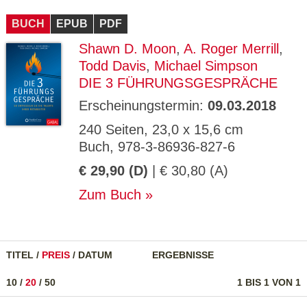
CMS_S
gabal-
Se
Wird für die Speicherung der Benutzer-
T
ESSION
verlag.
ssi
Session verwendet
T
BUCH
_ID
EPUB
de
PDF
on
P
H
Shawn D. Moon
,
A. Roger Merrill
,
gabal-
Speichert den Zustimmungsstatus des
90
GV_CO
T
verlag.
Benutzers für Cookies auf der aktuellen
Ta
OKIES
T
Todd Davis
,
Michael Simpson
de
Domäne.
ge
P
DIE 3 FÜHRUNGSGESPRÄCHE
Erscheinungstermin:
09.03.2018
240 Seiten, 23,0 x 15,6 cm
Buch, 978-3-86936-827-6
€ 29,90 (D)
| € 30,80 (A)
Zum Buch
TITEL
/
PREIS
/
DATUM
ERGEBNISSE
10
/
20
/
50
1 BIS 1 VON 1