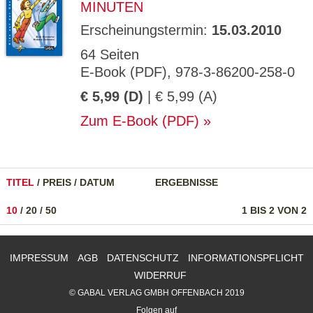
MINUTEN
Erscheinungstermin:
15.03.2010
64 Seiten
E-Book (PDF), 978-3-86200-258-0
€ 5,99 (D)
| € 5,99 (A)
Zum E-Book (PDF)
TITEL
/
PREIS
/
DATUM
ERGEBNISSE
10
/
20
/
50
1 BIS 2 VON 2
IMPRESSUM
AGB
DATENSCHUTZ
INFORMATIONSPFLICHT
WIDERRUF
© GABAL VERLAG GMBH OFFENBACH 2019
Folgen auf