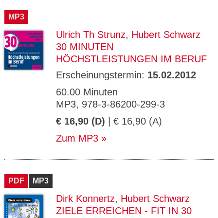
CMS_S
gabal-
Se
Wird für die Speicherung der Benutzer-
T
ESSION
verlag.
ssi
Session verwendet
T
MP3
_ID
de
on
P
H
Ulrich Th Strunz
,
Hubert Schwarz
gabal-
Speichert den Zustimmungsstatus des
90
GV_CO
T
verlag.
Benutzers für Cookies auf der aktuellen
Ta
OKIES
T
30 MINUTEN
de
Domäne.
ge
P
HÖCHSTLEISTUNGEN IM BERUF
Erscheinungstermin:
15.02.2012
60.00 Minuten
MP3, 978-3-86200-299-3
€ 16,90 (D)
| € 16,90 (A)
Zum MP3
PDF
MP3
Dirk Konnertz
,
Hubert Schwarz
ZIELE ERREICHEN - FIT IN 30