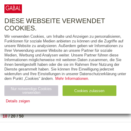
0
ARTIKEL
0.00 €
DIESE WEBSEITE VERWENDET
COOKIES.
Wir verwenden Cookies, um Inhalte und Anzeigen zu personalisieren,
FREITEXT
Funktionen für soziale Medien anbieten zu können und die Zugriffe auf
unsere Website zu analysieren. Außerdem geben wir Informationen zu
Ihrer Verwendung unserer Website an unsere Partner für soziale
AUSGABEART
Medien, Werbung und Analysen weiter. Unsere Partner führen diese
Informationen möglicherweise mit weiteren Daten zusammen, die Sie
AUS DER REIHE
ihnen bereitgestellt haben oder die sie im Rahmen Ihrer Nutzung der
Dienste gesammelt haben. Sie können Ihre Einwilligung jederzeit
widerrufen und Ihre Einstellungen in unserer Datenschutzerklärung unter
ZUM THEMA
dem Punkt „Cookies“ ändern.
Mehr Informationen.
Nur notwendige Cookies
Neuerscheinung
Bestseller
Cookies zulassen
suchen
verwenden
Details zeigen
TITEL
/
PREIS
/
DATUM
1 BIS 2 VON 2
Notwendig (2)
Statistiken (4)
Marketing (4)
10
/
20
/
50
Anbiet
Abl
Ty
Name
Zweck
er
auf
p
H