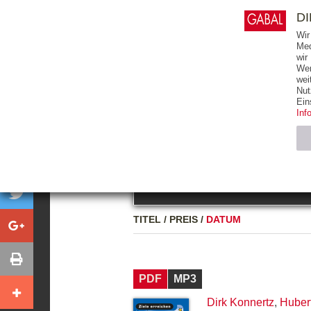
0
ARTIKEL
0.00 €
D
Wir
Med
wir
Wer
START
BÜCHER
wei
Nut
GESAMTVERZEICHNIS
BÜCHER
E-BO
Ein
Inf
FREITEXT
Neuerscheinung
Bests
Notwendig (2)
Name
TITEL
/
PREIS
/
DATUM
CMS_SESSIO
GV_COOKIES
PDF
MP3
Dirk Konnertz
,
Huber