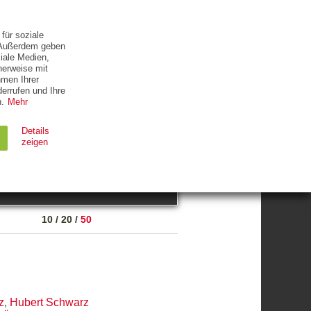
ETTER
KONTAKT
für soziale
. Außerdem geben
iale Medien,
herweise mit
hmen Ihrer
errufen und Ihre
.
Mehr
ZUM THEMA
Details
zeigen
suchen
Ablauf
Typ
10
/
20
/
50
Session
HTTP
90 Tage
HTTP
z
,
Hubert Schwarz