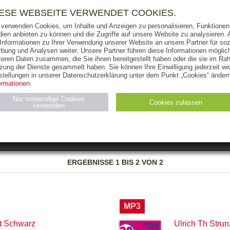
RIGHTS
PRESSE
HANDEL
FÜR UNTERNEHMEN
NEWSL
IESE WEBSEITE VERWENDET COOKIES.
 verwenden Cookies, um Inhalte und Anzeigen zu personalisieren, Funktionen 
ien anbieten zu können und die Zugriffe auf unsere Website zu analysieren
 Informationen zu Ihrer Verwendung unserer Website an unsere Partner für soz
bung und Analysen weiter. Unsere Partner führen diese Informationen möglic
THEMEN
AUTOREN
VERLAG
teren Daten zusammen, die Sie ihnen bereitgestellt haben oder die sie im Ra
zung der Dienste gesammelt haben. Sie können Ihre Einwilligung jederzeit wid
OKS
AUDIO-CDS
MP3
NON-BOOKS
stellungen in unserer Datenschutzerklärung unter dem Punkt „Cookies“ ändern
ormationen.
AUSGABEART
AUS DER REIHE
Nur notwendige Cookies
Cookies zulassen
verwenden
eller
Statistiken (4)
Marketing (4)
Anbieter
Zweck
ERGEBNISSE
1 BIS 2 VON 2
gabal-
N_ID
Wird für die Speicherung der Benutzer-Session verwendet
verlag.de
gabal-
Speichert den Zustimmungsstatus des Benutzers für Cookies
verlag.de
auf der aktuellen Domäne.
MP3
t Schwarz
Ulrich Th Strun