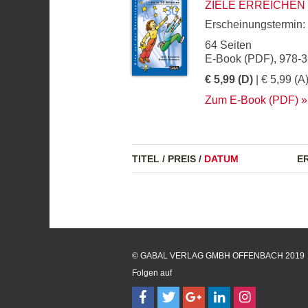
ZIELE ERREICHEN -
Erscheinungstermin:
64 Seiten
E-Book (PDF), 978-
€ 5,99 (D)
| € 5,99 (A
Zum E-Book (PDF)
TITEL
/
PREIS
/
DATUM
E
© GABAL VERLAG GMBH OFFENBACH 2019
Folgen auf