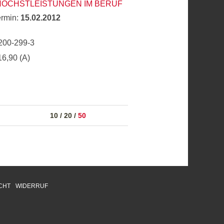
HÖCHSTLEISTUNGEN IM BERUF
ermin:
15.02.2012
200-299-3
16,90 (A)
10
/
20
/
50
CHT
WIDERRUF