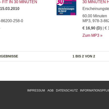
 FIT IN 30 MINUTEN
30 MINUTEN 
15.03.2010
Erscheinungst
60.00 Minuten
3-86200-258-0
MP3, 978-3-86
)
€ 16,90 (D)
| € 
Zum MP3
RGEBNISSE
1 BIS 2 VON 2
IMPRESSUM
AGB
DATENSCHUTZ
INFORMATIONSPFLI