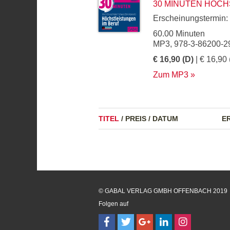
30 MINUTEN HÖCH
Erscheinungstermin:
60.00 Minuten
MP3, 978-3-86200-2
€ 16,90 (D)
| € 16,90 
Zum MP3
TITEL
/
PREIS
/
DATUM
E
© GABAL VERLAG GMBH OFFENBACH 2019
Folgen auf