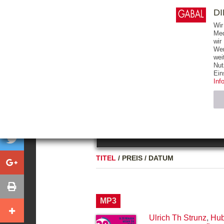
0
ARTIKEL
0.00 €
D
Wir
Med
wir
Wer
START
BÜCHER
wei
Nut
GESAMTVERZEICHNIS
BÜCHER
E-BO
Ein
Inf
FREITEXT
Neuerscheinung
Bests
Notwendig (2)
Name
TITEL
/
PREIS
/
DATUM
CMS_SESSIO
GV_COOKIES
MP3
Ulrich Th Strunz
,
Hub