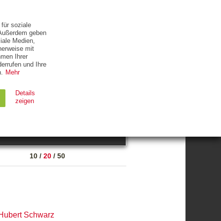
ETTER
KONTAKT
für soziale
. Außerdem geben
iale Medien,
herweise mit
hmen Ihrer
errufen und Ihre
.
Mehr
ZUM THEMA
Details
zeigen
suchen
Ablauf
Typ
10
/
20
/
50
Session
HTTP
90 Tage
HTTP
Hubert Schwarz