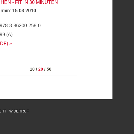
HEN - FIT IN 30 MINUTEN
ermin:
15.03.2010
 978-3-86200-258-0
,99 (A)
PDF)
10
/
20
/
50
CHT
WIDERRUF