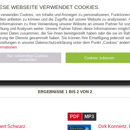
RIGHTS
PRESSE
HANDEL
FÜR UNTERNEHMEN
NEWSL
IESE WEBSEITE VERWENDET COOKIES.
 verwenden Cookies, um Inhalte und Anzeigen zu personalisieren, Funktionen 
ien anbieten zu können und die Zugriffe auf unsere Website zu analysieren
 Informationen zu Ihrer Verwendung unserer Website an unsere Partner für soz
bung und Analysen weiter. Unsere Partner führen diese Informationen möglic
THEMEN
AUTOREN
VERLAG
teren Daten zusammen, die Sie ihnen bereitgestellt haben oder die sie im Ra
zung der Dienste gesammelt haben. Sie können Ihre Einwilligung jederzeit wid
OKS
AUDIO-CDS
MP3
NON-BOOKS
stellungen in unserer Datenschutzerklärung unter dem Punkt „Cookies“ ändern
ormationen.
AUSGABEART
AUS DER REIHE
Nur notwendige Cookies
Cookies zulassen
verwenden
eller
Statistiken (4)
Marketing (4)
Anbieter
Zweck
ERGEBNISSE
1 BIS 2 VON 2
gabal-
N_ID
Wird für die Speicherung der Benutzer-Session verwendet
verlag.de
gabal-
Speichert den Zustimmungsstatus des Benutzers für Cookies
verlag.de
auf der aktuellen Domäne.
PDF
MP3
ert Schwarz
Dirk Konnertz
,