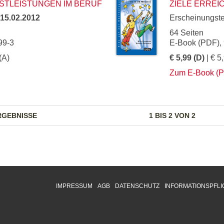
STLEISTUNGEN IM BERUF
ZIELE ERREIC
15.02.2012
Erscheinungst
64 Seiten
99-3
E-Book (PDF),
(A)
€ 5,99 (D)
| € 5
Zum E-Book (
RGEBNISSE
1 BIS 2 VON 2
IMPRESSUM
AGB
DATENSCHUTZ
INFORMATIONSPFLI