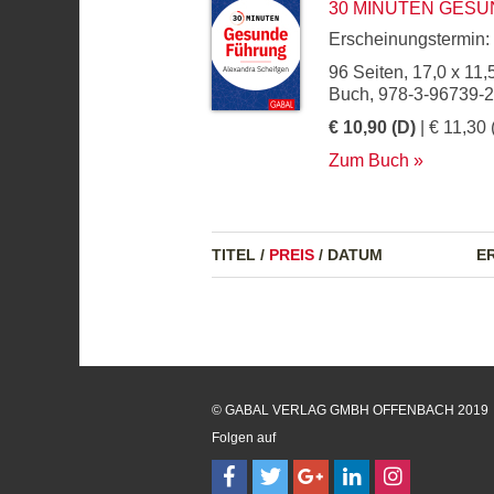
30 MINUTEN GES
Erscheinungstermin:
96 Seiten, 17,0 x 11,
Buch, 978-3-96739-
€ 10,90 (D)
| € 11,30 
Zum Buch
TITEL
/
PREIS
/
DATUM
E
© GABAL VERLAG GMBH OFFENBACH 2019
Folgen auf