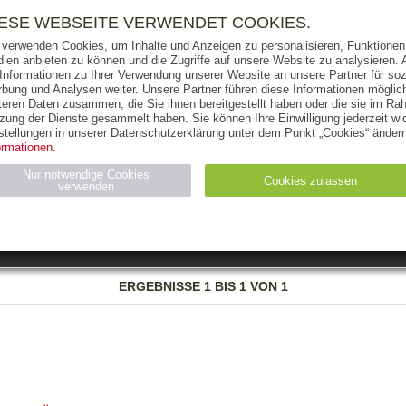
RIGHTS
PRESSE
HANDEL
FÜR UNTERNEHMEN
NEWSL
IESE WEBSEITE VERWENDET COOKIES.
 verwenden Cookies, um Inhalte und Anzeigen zu personalisieren, Funktionen 
ien anbieten zu können und die Zugriffe auf unsere Website zu analysieren
 Informationen zu Ihrer Verwendung unserer Website an unsere Partner für soz
bung und Analysen weiter. Unsere Partner führen diese Informationen möglic
THEMEN
AUTOREN
VERLAG
teren Daten zusammen, die Sie ihnen bereitgestellt haben oder die sie im Ra
zung der Dienste gesammelt haben. Sie können Ihre Einwilligung jederzeit wid
OKS
AUDIO-CDS
MP3
NON-BOOKS
stellungen in unserer Datenschutzerklärung unter dem Punkt „Cookies“ ändern
ormationen.
AUSGABEART
AUS DER REIHE
Nur notwendige Cookies
Cookies zulassen
verwenden
eller
Statistiken (4)
Marketing (4)
Anbieter
Zweck
ERGEBNISSE
1 BIS 1 VON 1
gabal-
N_ID
Wird für die Speicherung der Benutzer-Session verwendet
verlag.de
gabal-
Speichert den Zustimmungsstatus des Benutzers für Cookies
verlag.de
auf der aktuellen Domäne.