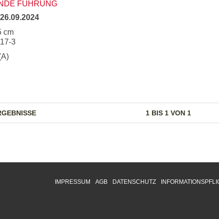
UNDE FÜHRUNG
26.09.2024
5 cm
217-3
(A)
RGEBNISSE
1 BIS 1 VON 1
IMPRESSUM
AGB
DATENSCHUTZ
INFORMATIONSPFLI