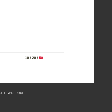
10
/
20
/
50
CHT
WIDERRUF