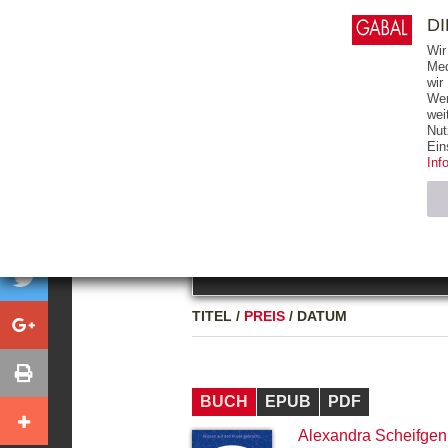
0
ARTIKEL
0.00 €
D
Wir
Med
wir
Wer
START
BÜCHER
wei
Nut
GESAMTVERZEICHNIS
BÜCHER
E-BO
Ein
Inf
FREITEXT
Neuerscheinung
Bests
Notwendig (2)
Name
TITEL
/
PREIS
/
DATUM
CMS_SESSIO
GV_COOKIES
BUCH
EPUB
PDF
Alexandra Scheifgen