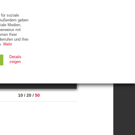
ETTER
KONTAKT
für soziale
. Außerdem geben
iale Medien,
herweise mit
hmen Ihrer
errufen und Ihre
.
Mehr
ZUM THEMA
Details
zeigen
suchen
Ablauf
Typ
10
/
20
/
50
Session
HTTP
90 Tage
HTTP