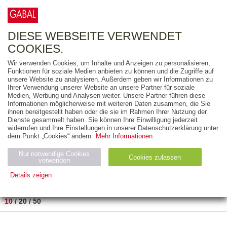
0
ARTIKEL
0.00 €
DIESE WEBSEITE VERWENDET
COOKIES.
Wir verwenden Cookies, um Inhalte und Anzeigen zu personalisieren,
FREITEXT
Funktionen für soziale Medien anbieten zu können und die Zugriffe auf
unsere Website zu analysieren. Außerdem geben wir Informationen zu
Ihrer Verwendung unserer Website an unsere Partner für soziale
AUSGABEART
Medien, Werbung und Analysen weiter. Unsere Partner führen diese
Informationen möglicherweise mit weiteren Daten zusammen, die Sie
AUS DER REIHE
ihnen bereitgestellt haben oder die sie im Rahmen Ihrer Nutzung der
Dienste gesammelt haben. Sie können Ihre Einwilligung jederzeit
widerrufen und Ihre Einstellungen in unserer Datenschutzerklärung unter
ZUM THEMA
dem Punkt „Cookies“ ändern.
Mehr Informationen.
Nur notwendige Cookies
Neuerscheinung
Bestseller
Cookies zulassen
suchen
verwenden
Details zeigen
TITEL
/
PREIS
/
DATUM
1 BIS 1 VON 1
Notwendig (2)
Statistiken (4)
Marketing (4)
10
/
20
/
50
Anbiet
Abl
Ty
Name
Zweck
er
auf
p
H