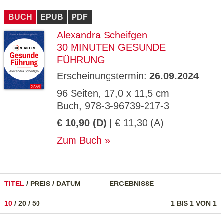
CMS_S
gabal-
Se
Wird für die Speicherung der Benutzer-
T
ESSION
verlag.
ssi
Session verwendet
T
BUCH
_ID
EPUB
de
PDF
on
P
H
Alexandra Scheifgen
gabal-
Speichert den Zustimmungsstatus des
90
GV_CO
T
verlag.
Benutzers für Cookies auf der aktuellen
Ta
OKIES
T
30 MINUTEN GESUNDE
de
Domäne.
ge
P
FÜHRUNG
Erscheinungstermin:
26.09.2024
96 Seiten, 17,0 x 11,5 cm
Buch, 978-3-96739-217-3
€ 10,90 (D)
| € 11,30 (A)
Zum Buch
TITEL
/
PREIS
/
DATUM
ERGEBNISSE
10
/
20
/
50
1 BIS 1 VON 1