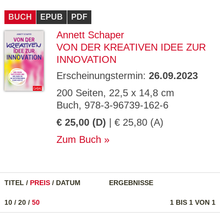
CMS_S
gabal-
Se
Wird für die Speicherung der Benutzer-
T
ESSION
verlag.
ssi
Session verwendet
T
BUCH
_ID
EPUB
de
PDF
on
P
H
Annett Schaper
gabal-
Speichert den Zustimmungsstatus des
90
GV_CO
T
verlag.
Benutzers für Cookies auf der aktuellen
Ta
OKIES
T
VON DER KREATIVEN IDEE ZUR
de
Domäne.
ge
P
INNOVATION
Erscheinungstermin:
26.09.2023
200 Seiten, 22,5 x 14,8 cm
Buch, 978-3-96739-162-6
€ 25,00 (D)
| € 25,80 (A)
Zum Buch
TITEL
/
PREIS
/
DATUM
ERGEBNISSE
10
/
20
/
50
1 BIS 1 VON 1