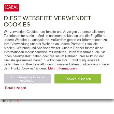
0
ARTIKEL
0.00 €
DIESE WEBSEITE VERWENDET
COOKIES.
Wir verwenden Cookies, um Inhalte und Anzeigen zu personalisieren,
FREITEXT
Funktionen für soziale Medien anbieten zu können und die Zugriffe auf
unsere Website zu analysieren. Außerdem geben wir Informationen zu
Ihrer Verwendung unserer Website an unsere Partner für soziale
AUSGABEART
Medien, Werbung und Analysen weiter. Unsere Partner führen diese
Informationen möglicherweise mit weiteren Daten zusammen, die Sie
AUS DER REIHE
ihnen bereitgestellt haben oder die sie im Rahmen Ihrer Nutzung der
Dienste gesammelt haben. Sie können Ihre Einwilligung jederzeit
widerrufen und Ihre Einstellungen in unserer Datenschutzerklärung unter
ZUM THEMA
dem Punkt „Cookies“ ändern.
Mehr Informationen.
Nur notwendige Cookies
Neuerscheinung
Bestseller
Cookies zulassen
suchen
verwenden
Details zeigen
TITEL
/
PREIS
/
DATUM
1 BIS 1 VON 1
Notwendig (2)
Statistiken (4)
Marketing (4)
10
/
20
/
50
Anbiet
Abl
Ty
Name
Zweck
er
auf
p
H