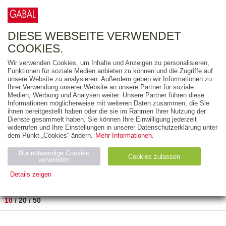
0
ARTIKEL
0.00 €
DIESE WEBSEITE VERWENDET
COOKIES.
Wir verwenden Cookies, um Inhalte und Anzeigen zu personalisieren,
FREITEXT
Funktionen für soziale Medien anbieten zu können und die Zugriffe auf
unsere Website zu analysieren. Außerdem geben wir Informationen zu
Ihrer Verwendung unserer Website an unsere Partner für soziale
AUSGABEART
Medien, Werbung und Analysen weiter. Unsere Partner führen diese
Informationen möglicherweise mit weiteren Daten zusammen, die Sie
AUS DER REIHE
ihnen bereitgestellt haben oder die sie im Rahmen Ihrer Nutzung der
Dienste gesammelt haben. Sie können Ihre Einwilligung jederzeit
widerrufen und Ihre Einstellungen in unserer Datenschutzerklärung unter
ZUM THEMA
dem Punkt „Cookies“ ändern.
Mehr Informationen.
Nur notwendige Cookies
Neuerscheinung
Bestseller
Cookies zulassen
suchen
verwenden
Details zeigen
TITEL
/
PREIS
/
DATUM
1 BIS 9 VON 9
Notwendig (2)
Statistiken (4)
Marketing (4)
10
/
20
/
50
Anbiet
Abl
Ty
Name
Zweck
er
auf
p
H