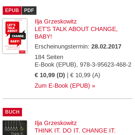
CMS_S
gabal-
Se
Wird für die Speicherung der Benutzer-
T
ESSION
verlag.
ssi
Session verwendet
T
EPUB
_ID
PDF
de
on
P
H
Ilja Grzeskowitz
gabal-
Speichert den Zustimmungsstatus des
90
GV_CO
T
verlag.
Benutzers für Cookies auf der aktuellen
Ta
OKIES
T
LET'S TALK ABOUT CHANGE,
de
Domäne.
ge
P
BABY!
Erscheinungstermin:
28.02.2017
184 Seiten
E-Book (EPUB), 978-3-95623-468-2
€ 10,99 (D)
| € 10,99 (A)
Zum E-Book (EPUB)
BUCH
Ilja Grzeskowitz
THINK IT. DO IT. CHANGE IT.