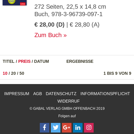
272 Seiten, 22,5 x 14,8 cm
Buch, 978-3-96739-097-1
€ 28,00 (D)
| € 28,80 (A)
Zum Buch
TITEL
/
PREIS
/
DATUM
ERGEBNISSE
10
/
20
/
50
1 BIS 9 VON 9
IMPRESSUM
AGB
DATENSCHUTZ
INFORMATIONSPFLICHT
WIDERRUF
© GABAL VERLAG GMBH OFFENBACH 2019
Folgen auf