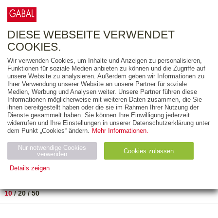
0
ARTIKEL
0.00 €
DIESE WEBSEITE VERWENDET
COOKIES.
Wir verwenden Cookies, um Inhalte und Anzeigen zu personalisieren,
FREITEXT
Funktionen für soziale Medien anbieten zu können und die Zugriffe auf
unsere Website zu analysieren. Außerdem geben wir Informationen zu
Ihrer Verwendung unserer Website an unsere Partner für soziale
AUSGABEART
Medien, Werbung und Analysen weiter. Unsere Partner führen diese
Informationen möglicherweise mit weiteren Daten zusammen, die Sie
AUS DER REIHE
ihnen bereitgestellt haben oder die sie im Rahmen Ihrer Nutzung der
Dienste gesammelt haben. Sie können Ihre Einwilligung jederzeit
widerrufen und Ihre Einstellungen in unserer Datenschutzerklärung unter
ZUM THEMA
dem Punkt „Cookies“ ändern.
Mehr Informationen.
Nur notwendige Cookies
Neuerscheinung
Bestseller
Cookies zulassen
suchen
verwenden
Details zeigen
TITEL
/
PREIS
/
DATUM
1 BIS 1 VON 1
Notwendig (2)
Statistiken (4)
Marketing (4)
10
/
20
/
50
Anbiet
Abl
Ty
Name
Zweck
er
auf
p
H