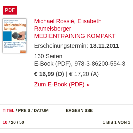
CMS_S
gabal-
Se
Wird für die Speicherung der Benutzer-
T
ESSION
verlag.
ssi
Session verwendet
T
PDF
_ID
de
on
P
H
Michael Rossié
,
Elisabeth
gabal-
Speichert den Zustimmungsstatus des
90
GV_CO
T
verlag.
Benutzers für Cookies auf der aktuellen
Ta
OKIES
T
Ramelsberger
de
Domäne.
ge
P
MEDIENTRAINING KOMPAKT
Erscheinungstermin:
18.11.2011
160 Seiten
E-Book (PDF), 978-3-86200-554-3
€ 16,99 (D)
| € 17,20 (A)
Zum E-Book (PDF)
TITEL
/
PREIS
/
DATUM
ERGEBNISSE
10
/
20
/
50
1 BIS 1 VON 1