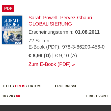
CMS_S
gabal-
Se
Wird für die Speicherung der Benutzer-
T
ESSION
verlag.
ssi
Session verwendet
T
PDF
_ID
de
on
P
H
Sarah Powell
,
Pervez Ghauri
gabal-
Speichert den Zustimmungsstatus des
90
GV_CO
T
verlag.
Benutzers für Cookies auf der aktuellen
Ta
OKIES
T
GLOBALISIERUNG
de
Domäne.
ge
P
Erscheinungstermin:
01.08.2011
72 Seiten
E-Book (PDF), 978-3-86200-456-0
€ 8,99 (D)
| € 9,10 (A)
Zum E-Book (PDF)
TITEL
/
PREIS
/
DATUM
ERGEBNISSE
10
/
20
/
50
1 BIS 1 VON 1