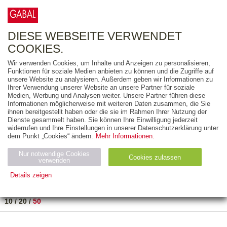
0
ARTIKEL
0.00 €
DIESE WEBSEITE VERWENDET
COOKIES.
Wir verwenden Cookies, um Inhalte und Anzeigen zu personalisieren,
FREITEXT
Funktionen für soziale Medien anbieten zu können und die Zugriffe auf
unsere Website zu analysieren. Außerdem geben wir Informationen zu
Ihrer Verwendung unserer Website an unsere Partner für soziale
AUSGABEART
Medien, Werbung und Analysen weiter. Unsere Partner führen diese
Informationen möglicherweise mit weiteren Daten zusammen, die Sie
AUS DER REIHE
ihnen bereitgestellt haben oder die sie im Rahmen Ihrer Nutzung der
Dienste gesammelt haben. Sie können Ihre Einwilligung jederzeit
widerrufen und Ihre Einstellungen in unserer Datenschutzerklärung unter
ZUM THEMA
dem Punkt „Cookies“ ändern.
Mehr Informationen.
Nur notwendige Cookies
Neuerscheinung
Bestseller
Cookies zulassen
suchen
verwenden
Details zeigen
TITEL
/
PREIS
/
DATUM
1 BIS 1 VON 1
Notwendig (2)
Statistiken (4)
Marketing (4)
10
/
20
/
50
Anbiet
Abl
Ty
Name
Zweck
er
auf
p
H