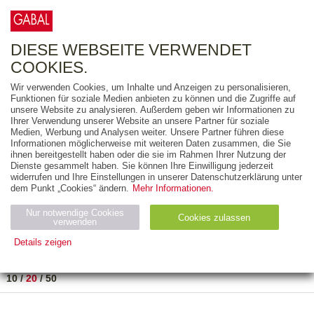
0
ARTIKEL
0.00 €
DIESE WEBSEITE VERWENDET
COOKIES.
Wir verwenden Cookies, um Inhalte und Anzeigen zu personalisieren,
FREITEXT
Funktionen für soziale Medien anbieten zu können und die Zugriffe auf
unsere Website zu analysieren. Außerdem geben wir Informationen zu
Ihrer Verwendung unserer Website an unsere Partner für soziale
AUSGABEART
Medien, Werbung und Analysen weiter. Unsere Partner führen diese
Informationen möglicherweise mit weiteren Daten zusammen, die Sie
AUS DER REIHE
ihnen bereitgestellt haben oder die sie im Rahmen Ihrer Nutzung der
Dienste gesammelt haben. Sie können Ihre Einwilligung jederzeit
widerrufen und Ihre Einstellungen in unserer Datenschutzerklärung unter
ZUM THEMA
dem Punkt „Cookies“ ändern.
Mehr Informationen.
Nur notwendige Cookies
Neuerscheinung
Bestseller
Cookies zulassen
suchen
verwenden
Details zeigen
TITEL
/
PREIS
/
DATUM
1 BIS 1 VON 1
Notwendig (2)
Statistiken (4)
Marketing (4)
10
/
20
/
50
Anbiet
Abl
Ty
Name
Zweck
er
auf
p
H