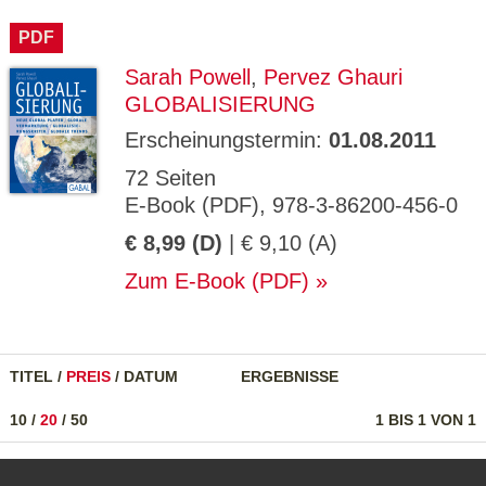
CMS_S
gabal-
Se
Wird für die Speicherung der Benutzer-
T
ESSION
verlag.
ssi
Session verwendet
T
PDF
_ID
de
on
P
H
Sarah Powell
,
Pervez Ghauri
gabal-
Speichert den Zustimmungsstatus des
90
GV_CO
T
verlag.
Benutzers für Cookies auf der aktuellen
Ta
OKIES
T
GLOBALISIERUNG
de
Domäne.
ge
P
Erscheinungstermin:
01.08.2011
72 Seiten
E-Book (PDF), 978-3-86200-456-0
€ 8,99 (D)
| € 9,10 (A)
Zum E-Book (PDF)
TITEL
/
PREIS
/
DATUM
ERGEBNISSE
10
/
20
/
50
1 BIS 1 VON 1